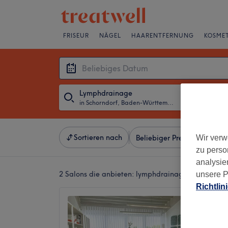
FRISEUR
NÄGEL
HAARENTFERNUNG
KOSMET
Lymphdrainage
in Schorndorf, Baden-Württemberg
・
Beliebiges D
Sortieren nach
Wir verw
Beliebiger Preis
Salons
zu perso
analysie
2 Salons die anbieten:
lymphdrainage in Schornd
unsere P
Richtlin
Schoen
4,9
Schornd