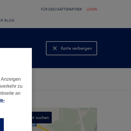
FÜR GESCHÄFTSPARTNER
LOGIN
ER BLOG
Karte verbergen
Karte anzeigen
d Anzeigen
nverkehr zu
ebseite an
e-
In diesem Gebiet suchen
n
,