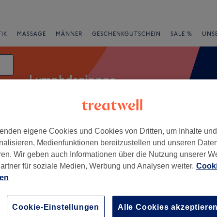
IK
MASSAGE
MÄNNER
GESCHENKGUTSCHEIN
SALE %
UNS
Lymphdrainage
atum
enden eigene Cookies und Cookies von Dritten, um Inhalte un
Expressangebote
Bewertung
nalisieren, Medienfunktionen bereitzustellen und unseren Date
ren. Wir geben auch Informationen über die Nutzung unserer W
orf, Baden-Württemberg
artner für soziale Medien, Werbung und Analysen weiter.
Cooki
ien
+
sein Kosmetikstudio
669 Bewertungen
−
Cookie-Einstellungen
Alle Cookies akzeptiere
orf, Baden-Württemberg