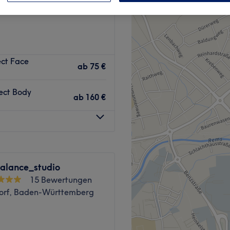
ect Face
ab
75 €
ect Body
ab
160 €
alance_studio
15 Bewertungen
orf, Baden-Württemberg