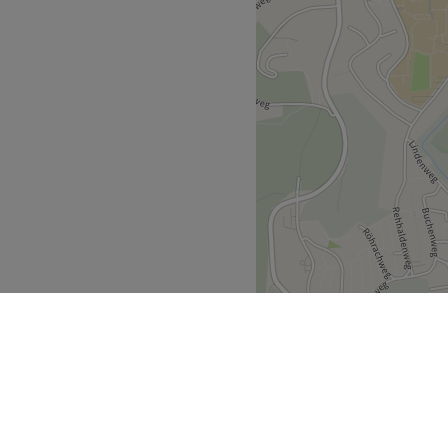
t Achtsamkeit und
eit und Ausstrahlung. Die
Körper dabei, überschüssige
rtieren - für ein spürbar
sehen und ein gestärktes
st nur 2 Gehminuten vom
ng vor. Ihr Ziel ist es,
zu verhelfen.
ell.
 Produkte.
hrsmitteln zu erreichen.