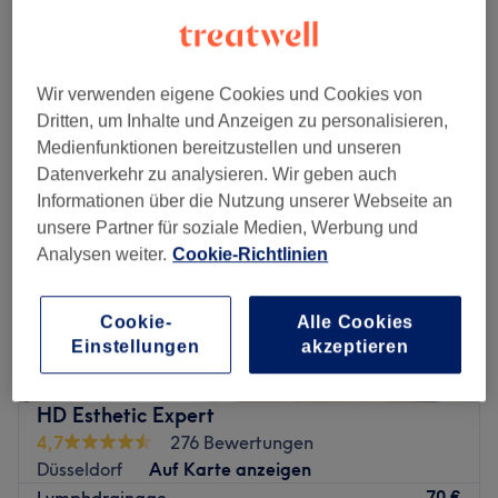
Schnellansicht Saloninfos
Montag
09:45
–
22:00
Wir verwenden eigene Cookies und Cookies von
Dienstag
09:45
–
22:00
Dritten, um Inhalte und Anzeigen zu personalisieren,
Mittwoch
09:45
–
22:00
Medienfunktionen bereitzustellen und unseren
Donnerstag
09:45
–
22:00
Datenverkehr zu analysieren. Wir geben auch
Freitag
09:45
–
22:00
Informationen über die Nutzung unserer Webseite an
Samstag
09:45
–
22:00
unsere Partner für soziale Medien, Werbung und
Sonntag
10:30
–
21:00
Analysen weiter.
Cookie-Richtlinien
QinLin Wellness - Massage & Kosmetik befindet sich in
der Düsseldorfer Stadtmitte und bietet dir eine Vielzahl
Cookie-
Alle Cookies
von Behandlungen an.
Einstellungen
akzeptieren
Nächste öffentliche Verkehrsmittel:
Die U-Bahnstation Schadowstraße ist in sieben Minuten
HD Esthetic Expert
zu Fuß erreicht. Die Straßenbahnhaltestelle Klosterstraße
4,7
276 Bewertungen
erreichst du in fünf Gehminuten.
Düsseldorf
Auf Karte anzeigen
70 €