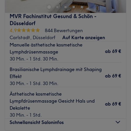
Welt, in der äußere und innere Schönheit Hand in Hand
gehen. Erweitere deine Sinne mit entspannenden
MVR Fachinstitut Gesund & Schön -
Wellness-Anwendungen und finde durch revitalisierendes
Düsseldorf
Yoga deine innere Balance.
4,9
844 Bewertungen
Nächste öffentliche Verkehrsmittel:
Carlstadt, Düsseldorf
Auf Karte anzeigen
Manuelle ästhetische kosmetische
Die U-Bahnstationen Comenius-Gymnasium ist nur
ab
69 €
Lymphdrüsenmassage
wenige Gehminuten vom Studio entfernt.
30 Min. - 1 Std. 30 Min.
Das Team
Brasilianische Lymphdrainage mit Shaping
Das Team um die Inhaberin Neda versteht, dass jeder
ab
69 €
Effekt
Kunde einzigartig ist und sorgt dafür, dass sie sich wohl
30 Min. - 1 Std. 30 Min.
und geschätzt fühlen. Durch ständige Weiterbildung und
den neuesten Innovationen auf dem Markt, wie die
Ästhetische kosmetische
hochmoderne Hautanalyse, wird es ermöglicht, die
Lympfdrüsenmassage Gesicht Hals und
ab
69 €
Kunden gezielt und individuell zu beraten.
Dekolette
30 Min. - 1 Std.
Was uns an dem Salon gefällt
Schnellansicht Saloninfos
Atmosphäre: Es erwartet dich eine luxuriöse Atmosphäre
mit Ruhe und Gelassenheit.