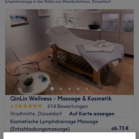
lymphdrainage in der Nähe von Rheinbahnhaus, Düsseldorf
QinLin Wellness - Massage & Kosmetik
4,8
614 Bewertungen
Stadtmitte, Düsseldorf
Auf Karte anzeigen
Kosmetische Lymphdrainage Massage
ab
73 €
(Entschlackungsmassage)
1 Std. - 1 Std. 30 Min.