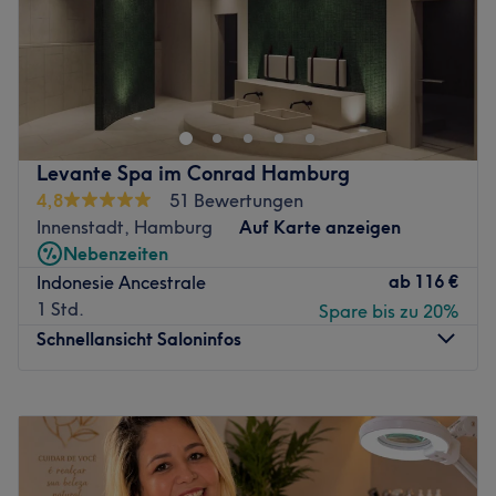
Wollen Sie vom Kopf bis Fuß in Form sein? Bei „Heimlich
Schön!“ in der Schäferstrasse - Hamburg sind Sie genau
richtig! Ob Kosmetikbehandlungen, Entspannungs- und
Anti-Aging Programme oder Makeup-Auffrischungen -
bei Anja Paschen sind Sie in fürsorglichen Händen.
Levante Spa im Conrad Hamburg
Lassen Sie sich persönlich mit viel Erfahrung und
4,8
51 Bewertungen
Fachkenntnis beraten und finden Sie die Behandlung, die
Innenstadt, Hamburg
Auf Karte anzeigen
ideal zu Ihrem Körper und Ihren Wünschen passt. Buchen
Nebenzeiten
Sie schon heute online Ihren Schönheitstermin!
ab
116 €
Indonesie Ancestrale
Zurück zur Salonansicht
1 Std.
Spare bis zu 20%
Schnellansicht Saloninfos
Montag
07:30
–
21:00
Dienstag
08:00
–
21:00
Mittwoch
08:00
–
21:00
Donnerstag
08:00
–
21:00