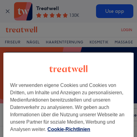
Treatwell
Use app
130K
LOGIN
FRISEUR
NÄGEL
HAARENTFERNUNG
KOSMETIK
MASSAGE
Wir verwenden eigene Cookies und Cookies von
Dritten, um Inhalte und Anzeigen zu personalisieren,
Medienfunktionen bereitzustellen und unseren
Datenverkehr zu analysieren. Wir geben auch
Sortieren nach
Informationen über die Nutzung unserer Webseite an
Beliebiger Preis
Salons
Expressange
unsere Partner für soziale Medien, Werbung und
Analysen weiter.
Cookie-Richtlinien
Ein Salon, der anbietet:
lymphdrainage in Bad Homburg, Hessen