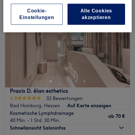
Cookie-
Alle Cookies
Einstellungen
akzeptieren
Praxis D. élan esthetics
4,8
32 Bewertungen
Bad Homburg, Hessen
Auf Karte anzeigen
Kosmetische Lymphdrainage
ab
70 €
40 Min. - 1 Std. 30 Min.
Schnellansicht Saloninfos