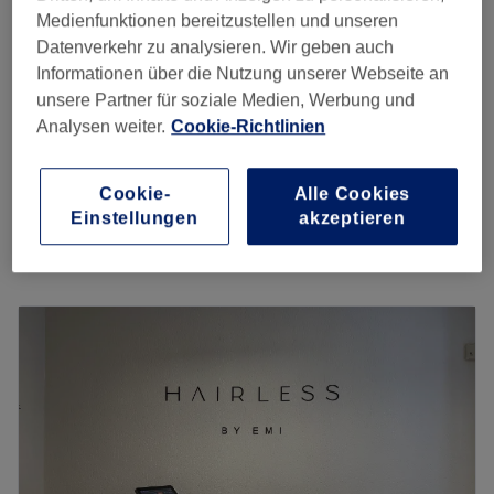
Spare bis zu 30%
20 Min.
Medienfunktionen bereitzustellen und unseren
Datenverkehr zu analysieren. Wir geben auch
Dauerhafte Haarentfernung -
ab
34,30 €
Informationen über die Nutzung unserer Webseite an
Bikini
Spare bis zu 30%
unsere Partner für soziale Medien, Werbung und
30 Min.
Analysen weiter.
Cookie-Richtlinien
Dauerhafte Haarentfernung -
ab
20,30 €
Pofalte / Bauchnabel
Spare bis zu 30%
Cookie-
Alle Cookies
25 Min.
Einstellungen
akzeptieren
Schnellansicht Saloninfos
Montag
Geschlossen
Dienstag
10:00
–
18:00
Mittwoch
10:00
–
18:00
Donnerstag
10:00
–
18:00
Freitag
10:00
–
18:00
Samstag
12:00
–
16:00
Sonntag
Geschlossen