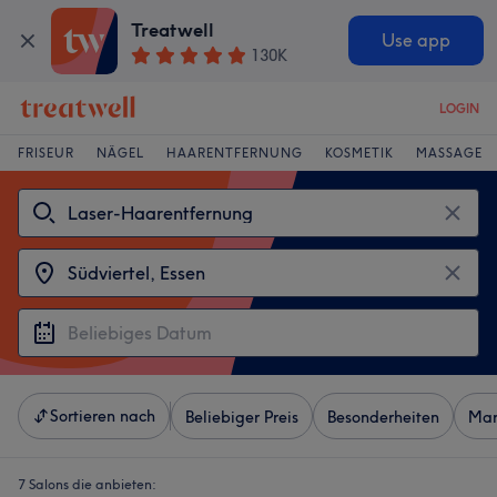
Treatwell
Use app
130K
LOGIN
FRISEUR
NÄGEL
HAARENTFERNUNG
KOSMETIK
MASSAGE
Sortieren nach
Beliebiger Preis
Besonderheiten
Mar
7 Salons die anbieten: