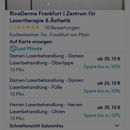
hochprofessionellen Behandlungen von fürsorglichen
Expertinnen und Experten verschönern lassen. Buche dir
RivaDerma Frankfurt | Zentrum für
dafür ganz einfach und schnell deinen Wunschtermin
Lasertherapie & Ästhetik
online mit Treatwell!
5,0
10 Bewertungen
Die Praxis für Haut, Haar und Zähne im Frankfurter
Eschenheimer Tor, Frankfurt am Main
Zentrum wurde im Jahr 2003 aus einer dermatologischen
Auf Karte anzeigen
Interessengruppe heraus gegründet. Das breite
Last Minute
Behandlungsspektrum umfasst sowohl medizinische, als
Damen Laserbehandlung - Damen
ab
35,10 €
auch ästhetische Bereiche. Erfahrenes medizinisches
Laserbehandlung - Oberlippe
Spare bis zu 10%
Fachpersonal berät dich rund um Laser-Haar- und
15 Min.
Tattooentfernung oder auch Narbenbehandlungen. Der
Damen Laserbehandlung - Damen
wesentliche Vorteil des Zentrums besteht in der
ab
26,10 €
Laserbehandlung - Füße
Vielschichtigkeit der technischen Ausstattung. So ist es
Spare bis zu 10%
15 Min.
möglich, für jeden unterschiedlichen Hauttyp die beste
Variante auszuwählen. Hier kannst du dich zum Strahlen
Herren Laserbehandlung - Herren
ab
35,10 €
bringen!
Laserbehandlung - Ohren
Spare bis zu 10%
15 Min.
Zurück zur Salonansicht
Schnellansicht Saloninfos