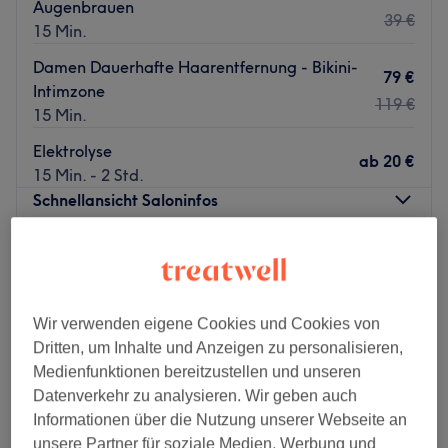
Augenbrauen
39 €
15 Min.
Damen Dauerhafte Haarentfernung - Bikini-
79 €
Intimzone
119 €
15 Min.
Elektrolyse
ab
20 €
15 Min. - 2 Std.
Schnellansicht Saloninfos
Montag
10:00
–
19:00
Dienstag
10:00
–
19:00
Mittwoch
10:00
–
19:00
Wir verwenden eigene Cookies und Cookies von
Donnerstag
10:00
–
19:00
Dritten, um Inhalte und Anzeigen zu personalisieren,
Freitag
10:00
–
19:00
Medienfunktionen bereitzustellen und unseren
Samstag
10:00
–
20:00
Datenverkehr zu analysieren. Wir geben auch
Sonntag
Geschlossen
Informationen über die Nutzung unserer Webseite an
unsere Partner für soziale Medien, Werbung und
Muss man zum Schönsein wirklich leiden? Nicht bei