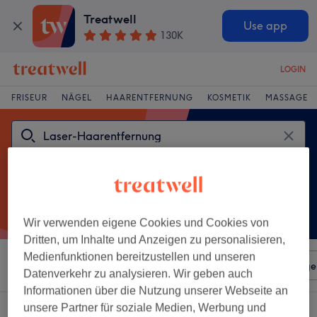
Treatwell
Use app
130K
LOGIN
FRISEUR
NÄGEL
HAARENTFERNUNG
KOSMETIK
MASSAGE
Wir verwenden eigene Cookies und Cookies von
Dritten, um Inhalte und Anzeigen zu personalisieren,
Medienfunktionen bereitzustellen und unseren
Sortieren nach
Beliebiger Preis
Salons
Expressange
Datenverkehr zu analysieren. Wir geben auch
Informationen über die Nutzung unserer Webseite an
unsere Partner für soziale Medien, Werbung und
Ein Salon, der anbietet:
laser-haarentfernung in Röttgen, Bonn