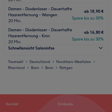
Damen - Diodenlaser - Dauerhafte
ab
18,90 €
Haarentfernung - Wangen
Spare bis zu 30%
20 Min.
Damen - Diodenlaser - Dauerhafte
ab
16,80 €
Haarentfernung - Kinn
Spare bis zu 30%
20 Min.
Schnellansicht Saloninfos
Treatwell
Montag
Deutschland
Nordrhein-Westfalen
14:30
–
18:30
>
>
>
Rheinland
Dienstag
Bonn
Bonn
Röttgen
09:30
–
18:30
>
>
>
Mittwoch
09:30
–
18:30
Donnerstag
09:30
–
18:30
Freitag
09:30
–
18:30
Samstag
09:30
–
16:00
Sonntag
Geschlossen
Kontakt
Entdecke
Für immer Schluss mit lästigem Rasieren? Dieser Traum