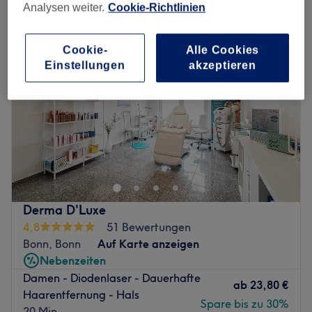
Analysen weiter.
Cookie-Richtlinien
Cookie-
Alle Cookies
Einstellungen
akzeptieren
Derma D'Luxe
4,8
51 Bewertungen
Bonn, Bonn
Auf Karte anzeigen
Nebenzeiten
Damen - Diodenlaser - Dauerhafte
ab
23,80 €
Haarentfernung - Hals
Spare bis zu 30%
20 Min.