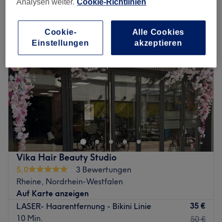
Analysen weiter.
Cookie-Richtlinien
laser-haarentfernung in Rheine, Nordrhein-Westfalen
Cookie-
Alle Cookies
Einstellungen
akzeptieren
Vika Hair Beauty Studio
5,0
3 Bewertungen
Rheine, Nordrhein-Westfalen
Auf Karte anzeigen
35 €
LASER- Haarentfernung - Bikini Linie
10 Min.
50 €