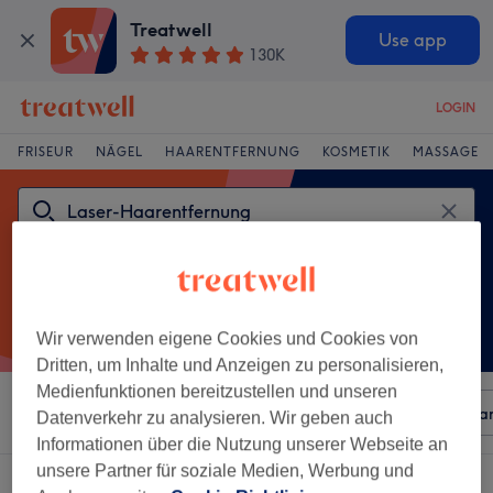
Treatwell
Use app
130K
LOGIN
FRISEUR
NÄGEL
HAARENTFERNUNG
KOSMETIK
MASSAGE
Wir verwenden eigene Cookies und Cookies von
Dritten, um Inhalte und Anzeigen zu personalisieren,
Medienfunktionen bereitzustellen und unseren
Sortieren nach
Beliebiger Preis
Besonderheiten
Mar
Datenverkehr zu analysieren. Wir geben auch
Informationen über die Nutzung unserer Webseite an
unsere Partner für soziale Medien, Werbung und
Ein Salon, der anbietet: