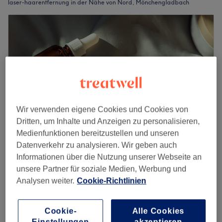
laser-haarentfernung in der Nähe von Nord, Mönchengladbach
Wir verwenden eigene Cookies und Cookies von
Dritten, um Inhalte und Anzeigen zu personalisieren,
Medienfunktionen bereitzustellen und unseren
Datenverkehr zu analysieren. Wir geben auch
Khadija Kosmetik
Informationen über die Nutzung unserer Webseite an
unsere Partner für soziale Medien, Werbung und
5,0
3 Bewertungen
Analysen weiter.
Cookie-Richtlinien
Nord, Mönchengladbach
Auf Karte anzeigen
Dauerhafte Haarentfernung - Bikini
1 €
1 Std.
Cookie-
Alle Cookies
Einstellungen
akzeptieren