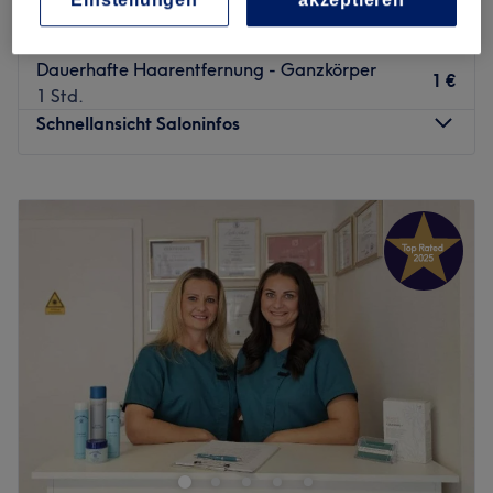
Dauerhafte Haarentfernung - Achseln
1 €
1 Std.
Dauerhafte Haarentfernung - Ganzkörper
1 €
1 Std.
Schnellansicht Saloninfos
Montag
10:00
–
18:00
Dienstag
10:00
–
18:00
Mittwoch
10:00
–
18:00
Donnerstag
10:00
–
18:00
Freitag
10:00
–
18:00
Samstag
10:00
–
18:00
Sonntag
Geschlossen
Bei Khadija Kosmetik in Mönchengladbach kannst du
dem Alltagsstress entkommen und dich dabei rundum
verschönern lassen. Hier erwarten dich wohltuende
Gesichtsbehandlungen, ausführliche Beratungen und