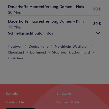
Dauerhafte Haarentfernung Damen - Hals
30 €
30 Min.
Dauerhafte Haarentfernung Damen - Kinn
30 €
15 Min.
Schnellansicht Saloninfos
Treatwell
Montag
Deutschland
Nordrhein-Westfalen
10:00
–
18:00
>
>
>
Rheinland
Dienstag
Dortmund
Stadtbezirk Scharnhorst
10:00
–
18:00
>
>
>
Kurl-Husen
Mittwoch
10:00
–
18:00
Donnerstag
10:00
–
18:00
Freitag
10:00
–
18:00
Samstag
12:00
–
18:00
Sonntag
Geschlossen
Du möchtest morgens keine Stunden mehr im Bad
Kontakt
Entdecke
verbringen und deine natürliche Schönheit individuell
Kunden-Hilfe
Treatment Guide
unterstreichen lassen oder einfach nur mal so richtig