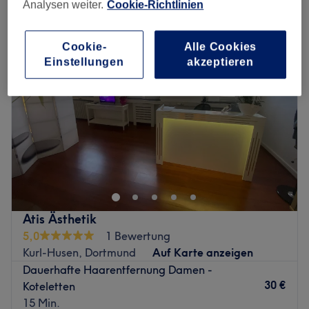
laser-haarentfernung in Kurl-Husen, Dortmund
Analysen weiter.
Cookie-Richtlinien
Cookie-
Alle Cookies
Einstellungen
akzeptieren
Atis Ästhetik
5,0
1 Bewertung
Kurl-Husen, Dortmund
Auf Karte anzeigen
Dauerhafte Haarentfernung Damen -
30 €
Koteletten
15 Min.