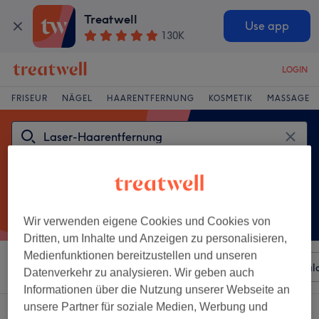
Treatwell
Use app
130K
LOGIN
FRISEUR
NÄGEL
HAARENTFERNUNG
KOSMETIK
MASSAGE
Wir verwenden eigene Cookies und Cookies von
Dritten, um Inhalte und Anzeigen zu personalisieren,
Medienfunktionen bereitzustellen und unseren
Sortieren nach
Beliebiger Preis
Besonderheiten
Sal
Datenverkehr zu analysieren. Wir geben auch
Informationen über die Nutzung unserer Webseite an
unsere Partner für soziale Medien, Werbung und
Ein Salon, der anbietet: