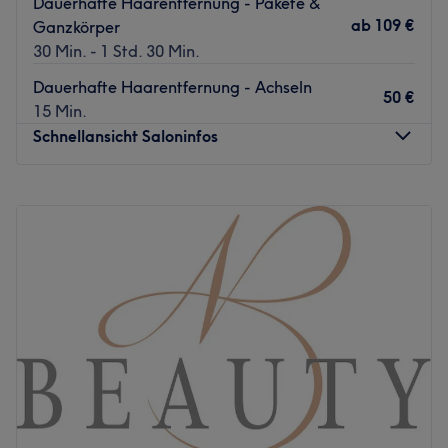
Dauerhafte Haarentfernung - Pakete &
ab
109 €
Ganzkörper
30 Min. - 1 Std. 30 Min.
Dauerhafte Haarentfernung - Achseln
50 €
15 Min.
Schnellansicht Saloninfos
Montag
Geschlossen
Dienstag
10:00
–
20:00
Mittwoch
10:00
–
20:00
Donnerstag
10:00
–
20:00
Freitag
10:00
–
20:00
Samstag
10:00
–
20:00
Sonntag
10:00
–
20:00
Du möchtest dich und deine Haut mal wieder verwöhnen
lassen? Dann solltest du dir einen Besuch im
Kosmetikstudio Excellent Beauty, im schönen Kerpen,