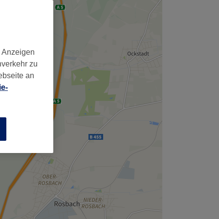
,
d Anzeigen
nverkehr zu
ebseite an
e-
n