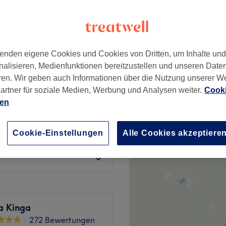
straße, Frankfurt am Main
enden eigene Cookies und Cookies von Dritten, um Inhalte un
nalisieren, Medienfunktionen bereitzustellen und unseren Date
79 €
i-Intimzone
ren. Wir geben auch Informationen über die Nutzung unserer W
119 €
artner für soziale Medien, Werbung und Analysen weiter.
Cooki
19 €
enbrauen
ien
39 €
Cookie-Einstellungen
Alle Cookies akzeptiere
ab
20 €
a Kinga
272 Bewertungen