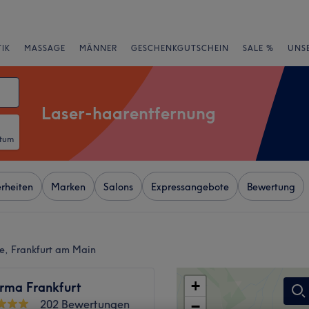
IK
MASSAGE
MÄNNER
GESCHENKGUTSCHEIN
SALE %
UNS
Laser-haarentfernung
atum
rheiten
Marken
Salons
Expressangebote
Bewertung
e, Frankfurt am Main
+
rma Frankfurt
202 Bewertungen
−