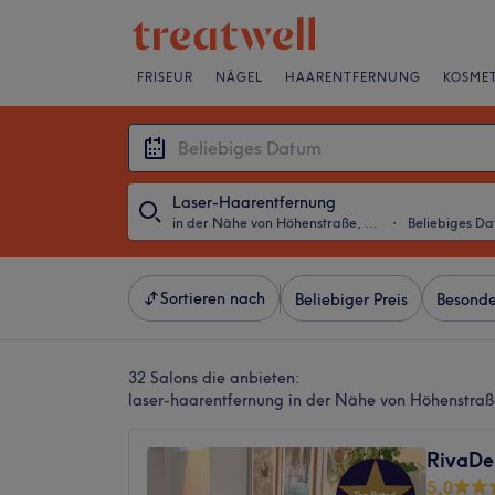
FRISEUR
NÄGEL
HAARENTFERNUNG
KOSMET
Laser-Haarentfernung
in der Nähe von Höhenstraße, Frankfurt am Main
・
Beliebiges D
Sortieren nach
Beliebiger Preis
Besonde
32 Salons die anbieten:
laser-haarentfernung in der Nähe von Höhenstraß
RivaDe
5,0