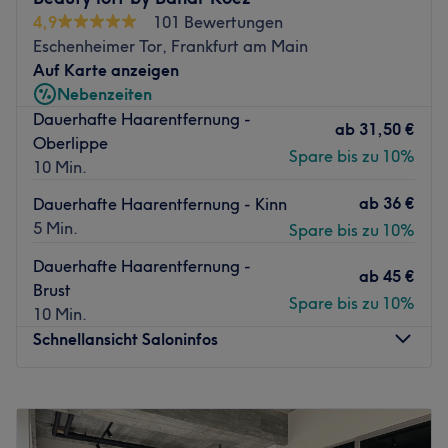
Nächste öffentliche Verkehrsmittel:
4,9
101 Bewertungen
Eschenheimer Tor, Frankfurt am Main
Die Tram- und Bushaltestelle Frankfurt (Main)
Auf Karte anzeigen
Friedberger Platz befindet sich direkt um die Ecke.
Nebenzeiten
Das Team:
Dauerhafte Haarentfernung -
ab
31,50 €
Inhaberin Nilda hilft dir dabei immer top gepflegt
Oberlippe
Spare bis zu 10%
auszusehen. Durch ihre langjährige Erfahrung ist die
10 Min.
Kosmetikerin auf ihrem Gebiet Profi.
ab
36 €
Dauerhafte Haarentfernung - Kinn
Was uns an dem Salon gefällt:
5 Min.
Spare bis zu 10%
Atmosphäre: Modern, sauber, familiär.
Dauerhafte Haarentfernung -
Expertise: Gesichtsbehandlungen, Diodenlaser
ab
45 €
Brust
Haarentfernung.
Spare bis zu 10%
10 Min.
Extras: Kostenlose Getränke & WLAN, barrierefrei.
Schnellansicht Saloninfos
Zurück zur Salonansicht
Montag
Geschlossen
Dienstag
11:00
–
16:00
Mittwoch
11:00
–
16:00