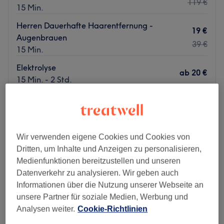
119 €
15 Min.
Herren Dauerhafte Haarentfernung -
19 €
Augenbrauen
39 €
15 Min.
Elektrolyse
ab
20 €
15 Min. - 2 Std.
Schnellansicht Saloninfos
Montag
10:00
–
19:00
Dienstag
10:00
–
19:00
Wir verwenden eigene Cookies und Cookies von
Mittwoch
10:00
–
19:00
Dritten, um Inhalte und Anzeigen zu personalisieren,
Donnerstag
10:00
–
19:00
Medienfunktionen bereitzustellen und unseren
Freitag
10:00
–
19:00
Datenverkehr zu analysieren. Wir geben auch
Samstag
10:00
–
20:00
Informationen über die Nutzung unserer Webseite an
Sonntag
Geschlossen
unsere Partner für soziale Medien, Werbung und
Analysen weiter.
Cookie-Richtlinien
Muss man zum Schönsein wirklich leiden? Nicht bei