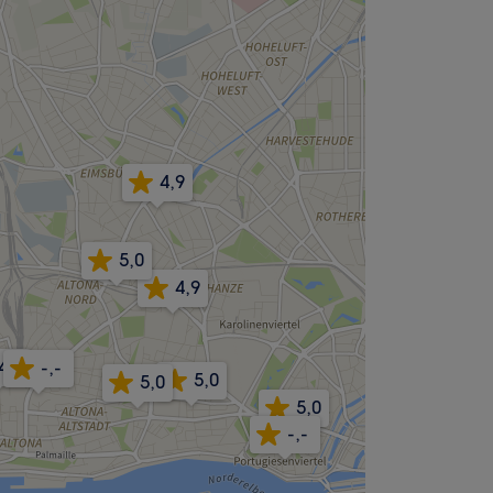
4,9
5,0
4,9
4,8
-,-
5,0
5,0
5,0
-,-