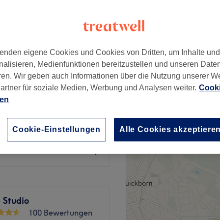
wertungen
eld, Hamburg
enden eigene Cookies und Cookies von Dritten, um Inhalte un
nalisieren, Medienfunktionen bereitzustellen und unseren Date
tt
ab
99 €
ren. Wir geben auch Informationen über die Nutzung unserer W
artner für soziale Medien, Werbung und Analysen weiter.
Cooki
ett
ien
ab
129 €
99 €
lett Herren
Cookie-Einstellungen
Alle Cookies akzeptiere
160 €
 Studio
100 Bewertungen