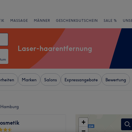
IK
MASSAGE
MÄNNER
GESCHENKGUTSCHEIN
SALE %
UNS
Laser-haarentfernung
atum
rheiten
Marken
Salons
Expressangebote
Bewertung
, Hamburg
+
Kosmetik
−