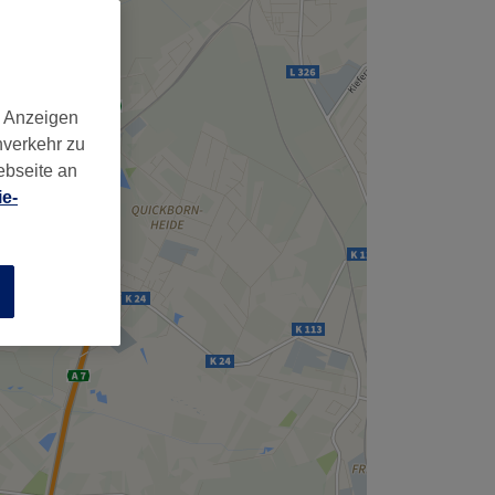
,
d Anzeigen
nverkehr zu
ebseite an
e-
n