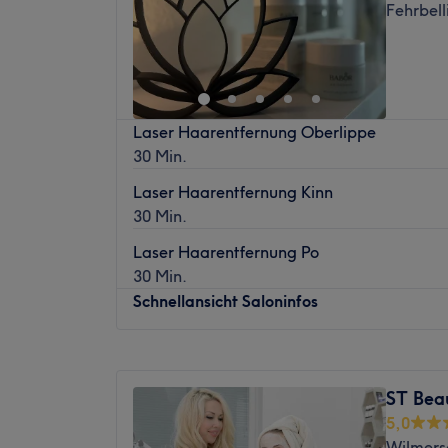
Fehrbell
Freitag
15:30
–
20:00
Was uns an dem Salon gefällt:
Samstag
08:00
–
20:00
Atmosphäre: Einladend, modern, entspan
Sonntag
14:00
–
16:00
Expertise: Kosmetikbehandlungen.
Extras: Gut zu erreichen, zentral gelegen, 
Willkommen bei Maria Beauty in Berlin, die
nur Erwachsene, LGBTQIA+ friendly.
Laser Haarentfernung Oberlippe
top Adresse für alle, die auf der Suche nac
30 Min.
Behandlungen rund um die Hautpflege sin
entspannender Atmosphäre kannst du dei
Laser Haarentfernung Kinn
deinen stressigen Alltag vergessen. Das Stu
30 Min.
Nächste öffentliche Verkehrsmittel:
Laser Haarentfernung Po
Nur wenige Meter entfernt, befindet sich d
30 Min.
"Güntzelstr./Uhlandstr." in Berlin.
Schnellansicht Saloninfos
Das Team:
Montag
09:00
–
20:00
Inhaberin Maria macht es dir mit ihrer fre
Dienstag
09:00
–
20:00
zuvorkommenden Art leicht dich direkt wohl
ST Bea
Mittwoch
09:00
–
20:00
Expertise und Erfahrung kann sie dich umf
5,0
Donnerstag
09:00
–
20:00
dich perfekt passende Behandlung anbiet
Wilmersd