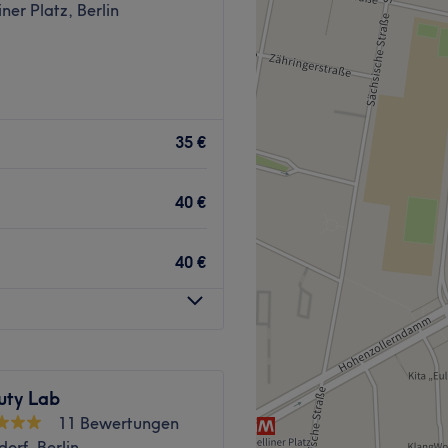
iner Platz, Berlin
nend.
keine Haustiere erlaubt, ,
ses Kosmetikstudio ist die
h erstklassigen
35 €
Zurück zur Salonansicht
d. In moderner und
ne Behandlng genießen und
40 €
dio ist nur für Frauen.
40 €
ie Bushaltestelle
undlichen und
 zu fühlen. Mit ihrer
uty Lab
assend beraten und die für
11 Bewertungen
en. Neben Deutsch kannst du
orf, Berlin