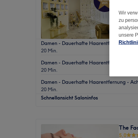
Uhlandst
Wir verw
zu perso
analysie
unsere P
Richtlin
Damen - Dauerhafte Haarentfernung - Ar
20 Min.
Damen - Dauerhafte Haarentfernung - Bei
20 Min.
Damen - Dauerhafte Haarentfernung - Ach
20 Min.
Schnellansicht Saloninfos
Montag
10:00
–
18:00
Dienstag
10:00
–
18:00
The Fac
Mittwoch
10:00
–
18:00
5,0
Donnerstag
10:00
–
20:00