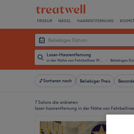
FRISEUR
NÄGEL
HAARENTFERNUNG
KOSMET
Laser-Haarentfernung
in der Nähe von Fehrbelliner Platz, Berlin
・
Beliebiges D
Sortieren nach
Beliebiger Preis
Besonde
7 Salons die anbieten:
laser-haarentfernung in der Nähe von Fehrbelliner 
Bebek 
4,9