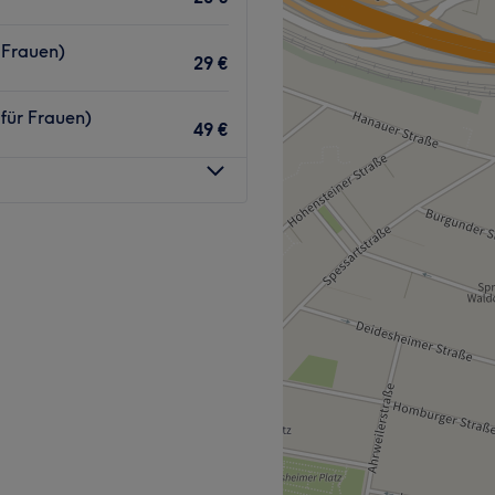
ttelpunkt.
 Frauen)
Fachkosmetikerin mit über 20
29 €
ngagierter Mitarbeiter, die
lich auf dem Weg zu sichtbar
 stets bemüht, den Kunden
für Frauen)
49 €
deren individuellen
ckle ich ein individuelles
aut und Ihre Bedürfnisse.
Microneedling, Glow
ischen Pflegeanwendungen
chtsmassagen, kosmetische
r Stelle: CE-, FDA- und
gen, Laserbehandlungen
hsfreie, parfum- und
ropeptide, Holy Land
bt, kostenloses WLAN und
ionelle Wohlfühlatmosphäre !
enfreien Getränken.
Zurück zur Salonansicht
inuten vom U-Bahnhof
der verwöhnen lassen? Dann
Zurück zur Salonansicht
nstitut Berlin im Berliner