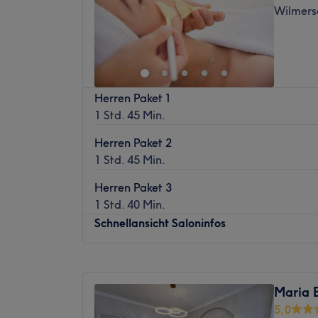
Wilmersd
Freitag
10:00
–
20:00
Samstag
10:00
–
20:00
Sonntag
Geschlossen
Willkommen bei Bebek Beauty & Kosmetik i
Herren Paket 1
bietet eine breite Palette an hochwertigen
1 Std. 45 Min.
Permanent Make-up, Gesichtsbehandlung
Haarentfernung. Lass dich verwöhnen und 
Herren Paket 2
Schönheit.
1 Std. 45 Min.
Nächste öffentliche Verkehrsmittel:
Herren Paket 3
Der Salon ist jeweils nur wenige Gehminut
1 Std. 40 Min.
Fechnerstraße & Blissestraße/Uhlandstraße
Schnellansicht Saloninfos
Gehminuten erreichst du den Salon auch v
Berliner Straße aus.
Montag
10:00
–
19:00
Das Team:
Dienstag
10:00
–
19:00
Maria 
Inhaberin Secil empfängt dich mit einem Lä
Mittwoch
10:00
–
19:00
5,0
dir ein unvergessliches und entspannendes
Donnerstag
10:00
–
19:00