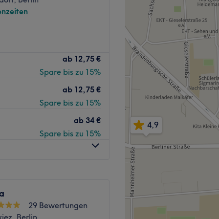
nzeiten
nend.
mal verwöhnen lassen? Dann
nur für Frauen.
ab
12,75 €
udio Solvata Beauty im
Spare bis zu 15%
gehen lassen. Der Beauty
Zurück zur Salonansicht
t und Körper, garantiert
ab
12,75 €
Spare bis zu 15%
ab
34 €
4,9
ist nur wenige Gehminuten
Spare bis zu 15%
mer top gepflegt
, Russisch, Polnisch und
la
29 Bewertungen
iez, Berlin