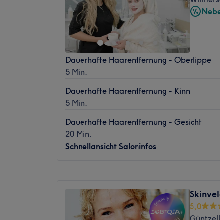
Freitag
09:00
–
20:00
auch Arabisch mit ihr sprechen.
Nebe
Samstag
09:00
–
19:00
Was uns an dem Salon gefällt:
Sonntag
Geschlossen
Atmosphäre: Einladend, modern, entspan
Expertise: Kosmetikbehandlung.
Du möchtest dich und deine Haut wieder 
Extras: Gut zu erreichen, zentral gelegen, 
Dauerhafte Haarentfernung - Oberlippe
solltest du dir einen Besuch im Kosmetikst
5 Min.
schönen Schmargendorf in Berlin nicht ent
Salon bietet tolle Behandlungen für Gesich
Dauerhafte Haarentfernung - Kinn
inklusive Wohlfühlfaktor.
5 Min.
Nächste öffentliche Verkehrsmittel:
Dauerhafte Haarentfernung - Gesicht
Die Bushaltestelle Grieser Platz (Berlin) 
20 Min.
entfernt.
Schnellansicht Saloninfos
Das Team:
Das aufmerksame Team hilft dir dabei, im
Montag
10:00
–
18:00
auszusehen. Sie sprechen Deutsch, Englisch
Dienstag
10:00
–
18:00
Skinve
Französisch.
Mittwoch
10:00
–
18:00
5,0
Donnerstag
10:00
–
18:00
Was uns an dem Salon gefällt:
Güntzelk