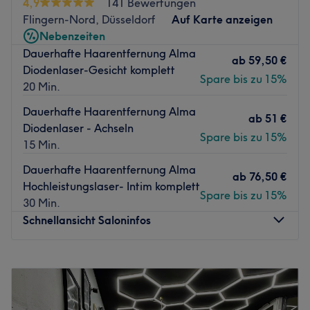
4,9
141 Bewertungen
Flingern-Nord, Düsseldorf
Auf Karte anzeigen
Die tolle Auswahl an Kosmetikbehandlungen machen
Nebenzeiten
Facethetics zu einem echten Geheimtipp in Düsseldorf.
Dauerhafte Haarentfernung Alma
Dem Team ist die Zufriedenheit der Gäste ein Anliegen.
ab
59,50 €
Diodenlaser-Gesicht komplett
Dafür nehmen sie sich viel Zeit und liefern fantastische
Spare bis zu 15%
20 Min.
Ergebnisse bei einer Auswahl an exklusiven
Behandlungen, die dich rundum verschönern! Deinem
Dauerhafte Haarentfernung Alma
ab
51 €
persönlichen Beauty-Erlebnis steht nichts mehr im Weg!
Diodenlaser - Achseln
Spare bis zu 15%
15 Min.
Zurück zur Salonansicht
Dauerhafte Haarentfernung Alma
ab
76,50 €
Hochleistungslaser- Intim komplett
Spare bis zu 15%
30 Min.
Schnellansicht Saloninfos
Montag
11:00
–
19:00
Dienstag
11:00
–
19:00
Mittwoch
11:00
–
19:00
Donnerstag
11:00
–
19:00