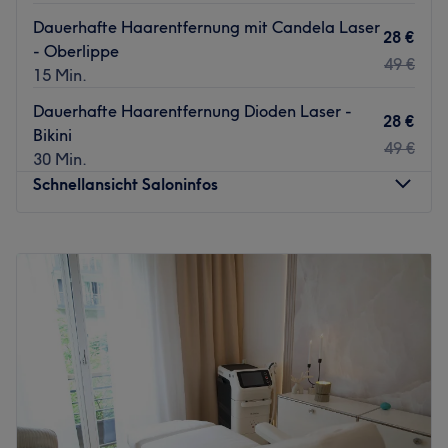
Dauerhafte Haarentfernung mit Candela Laser
28 €
- Oberlippe
49 €
15 Min.
Dauerhafte Haarentfernung Dioden Laser -
28 €
Bikini
49 €
30 Min.
Schnellansicht Saloninfos
Montag
Geschlossen
Dienstag
10:00
–
18:00
Mittwoch
10:00
–
18:00
Donnerstag
10:00
–
18:00
Freitag
10:00
–
18:00
Samstag
10:00
–
18:00
Sonntag
Geschlossen
Velora Beauty Center & Academy verbindet luxuriöse