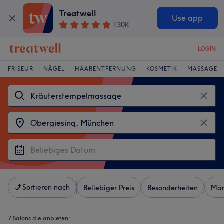
Treatwell
Use app
130K
LOGIN
FRISEUR
NÄGEL
HAARENTFERNUNG
KOSMETIK
MASSAGE
Sortieren nach
Beliebiger Preis
Besonderheiten
Mar
7 Salons die anbieten: