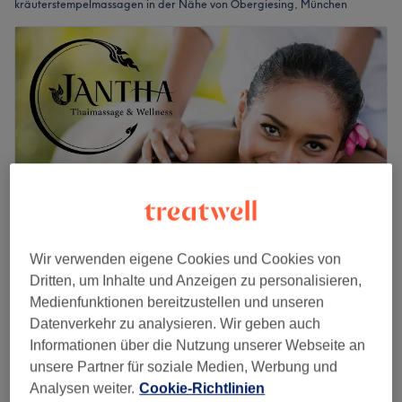
kräuterstempelmassagen in der Nähe von Obergiesing, München
Wir verwenden eigene Cookies und Cookies von
Dritten, um Inhalte und Anzeigen zu personalisieren,
Jantha Thaimassage & Wellness /
Medienfunktionen bereitzustellen und unseren
Janthaimassage
Datenverkehr zu analysieren. Wir geben auch
4,8
130 Bewertungen
Informationen über die Nutzung unserer Webseite an
Glockenbachviertel, München
unsere Partner für soziale Medien, Werbung und
Auf Karte anzeigen
Analysen weiter.
Cookie-Richtlinien
Kräuterstempel-Massage