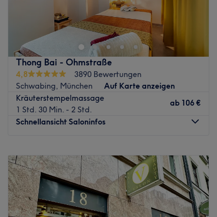
Zurück zur Salonansicht
Thong Bai - Ohmstraße
4,8
3890 Bewertungen
Schwabing, München
Auf Karte anzeigen
Kräuterstempelmassage
ab
106 €
1 Std. 30 Min. - 2 Std.
Schnellansicht Saloninfos
Montag
10:00
–
21:00
Dienstag
Geschlossen
Mittwoch
10:00
–
21:00
Donnerstag
10:00
–
21:00
Freitag
10:00
–
21:00
Samstag
10:00
–
21:00