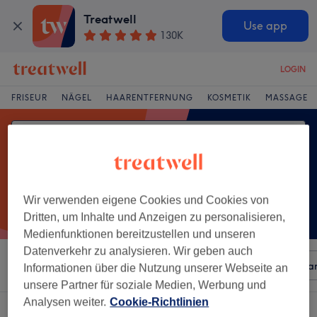
Treatwell
Use app
130K
LOGIN
FRISEUR
NÄGEL
HAARENTFERNUNG
KOSMETIK
MASSAGE
Wir verwenden eigene Cookies und Cookies von
Dritten, um Inhalte und Anzeigen zu personalisieren,
Medienfunktionen bereitzustellen und unseren
Datenverkehr zu analysieren. Wir geben auch
Sortieren nach
Beliebiger Preis
Besonderheiten
Mar
Informationen über die Nutzung unserer Webseite an
unsere Partner für soziale Medien, Werbung und
Analysen weiter.
Cookie-Richtlinien
Ein Salon, der anbietet:
kopfmassage in Saarbrücken