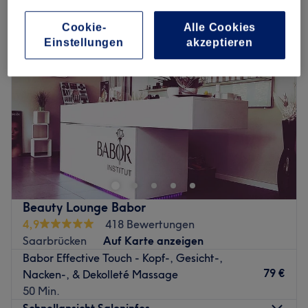
Cookie-
Alle Cookies
Einstellungen
akzeptieren
Beauty Lounge Babor
4,9
418 Bewertungen
Saarbrücken
Auf Karte anzeigen
Babor Effective Touch - Kopf-, Gesicht-,
79 €
Nacken-, & Dekolleté Massage
50 Min.
Schnellansicht Saloninfos