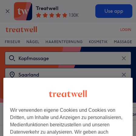
Treatwell
Use app
130K
LOGIN
FRISEUR
NÄGEL
HAARENTFERNUNG
KOSMETIK
MASSAGE
Wir verwenden eigene Cookies und Cookies von
Sortieren nach
Beliebiger Preis
Besonderheiten
Mar
Dritten, um Inhalte und Anzeigen zu personalisieren,
Medienfunktionen bereitzustellen und unseren
Datenverkehr zu analysieren. Wir geben auch
2 Salons die anbieten:
kopfmassage in Saarland