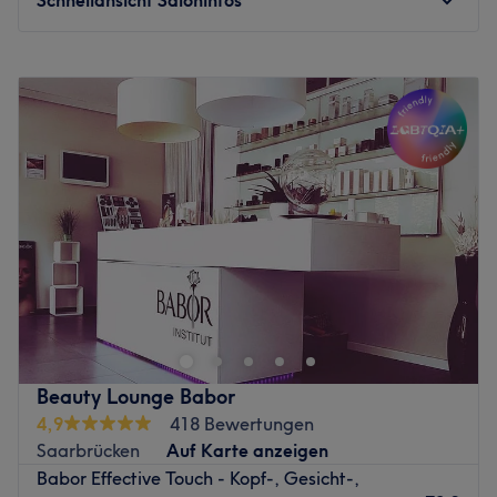
Montag
09:00
–
20:00
Dienstag
09:00
–
20:00
Mittwoch
09:00
–
20:00
Donnerstag
09:00
–
20:00
Freitag
09:00
–
20:00
Samstag
09:00
–
20:00
Sonntag
09:00
–
20:00
Ein rundum gepflegtes Aussehen verlangt nicht unbedingt
einen großen Aufwand und das wird täglich im Victor's
Spa im Victor's Residenz-Hotel Schloss Berg in Perl
erwiesen. Hier erwarten dich wohltuende
Gesichtsbehandlungen, ausführliche Beratungen und
Beauty Lounge Babor
andere fabelhafte Beauty-Anwendungen. Vergiss den
4,9
418 Bewertungen
stressigen Alltag und lass dich mit dem allumfassenden
Saarbrücken
Auf Karte anzeigen
Beauty-Programm verwöhnen.
Babor Effective Touch - Kopf-, Gesicht-,