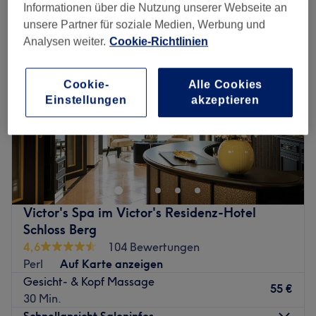
Informationen über die Nutzung unserer Webseite an
unsere Partner für soziale Medien, Werbung und
Analysen weiter.
Cookie-Richtlinien
Cookie-
Alle Cookies
Einstellungen
akzeptieren
Victor's Spa im Victor's Residenz-Hotel
Schloss Berg
4,6
104 Bewertungen
Perl
Auf Karte anzeigen
Gesicht- & Kopf Massage
55 €
30 Min.
Schnellansicht Saloninfos