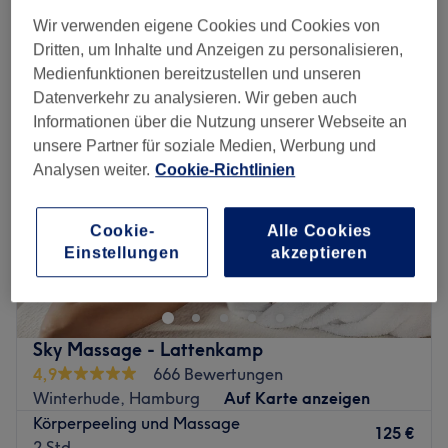
Wir verwenden eigene Cookies und Cookies von
Montag
10:00
–
20:00
Dritten, um Inhalte und Anzeigen zu personalisieren,
Dienstag
10:00
–
20:00
Medienfunktionen bereitzustellen und unseren
Mittwoch
10:00
–
20:00
Datenverkehr zu analysieren. Wir geben auch
Donnerstag
10:00
–
20:00
Informationen über die Nutzung unserer Webseite an
Freitag
10:00
–
20:00
unsere Partner für soziale Medien, Werbung und
Samstag
10:00
–
20:00
Analysen weiter.
Cookie-Richtlinien
Sonntag
Geschlossen
Cookie-
Alle Cookies
Du fühlst dich gestresst und unausgeglichen? Bei Mue-
Einstellungen
akzeptieren
Thai Massage in Hamburg, Eimsbüttel findest du eine
Oase der Entspannung. Egal ob traditionelle
Thaimassage, Aromaöl- oder Fußmassage, hier kannst
du vom Alltag abschalten und dich verwöhnen lassen!
Sky Massage - Lattenkamp
Nächste öffentliche Verkehrsmittel:
4,9
666 Bewertungen
Winterhude, Hamburg
Auf Karte anzeigen
In nur wenigen Schritten erreichst du die Bushaltestelle
Körperpeeling und Massage
Schulweg.
125 €
2 Std.