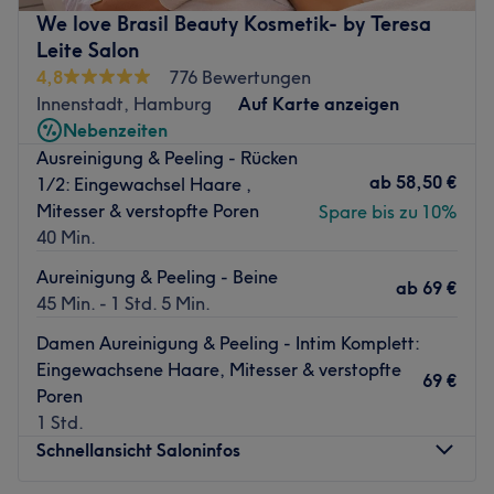
Körperanwendungen bis hin zu aromatischen Wellness‐
We love Brasil Beauty Kosmetik- by Teresa
Ritualen. Jede Behandlung ist darauf ausgelegt, Körper
Leite Salon
und Geist in Einklang zu bringen. Der luxuriöse Spa-
4,8
776 Bewertungen
Bereich verfügt über einen 20-Meter Innenpool, Sauna,
Innenstadt, Hamburg
Auf Karte anzeigen
Dampfbad und schafft durch elegantes Interieur und
Nebenzeiten
beruhigende Atmosphäre Raum, um Stress loszulassen
Ausreinigung & Peeling - Rücken
und neue Kraft zu tanken.
ab
58,50 €
1/2: Eingewachsel Haare ,
Nächste öffentliche Verkehrsmittel:
Mitesser & verstopfte Poren
Spare bis zu 10%
40 Min.
Das Spa liegt nur zwei Gehminuten von der U-Bahn-
Station Mönckebergstraße entfernt.
Aureinigung & Peeling - Beine
ab
69 €
45 Min. - 1 Std. 5 Min.
Das Team:
Das Team von Spa Levante besteht aus erfahrenen
Damen Aureinigung & Peeling - Intim Komplett:
Expert:innen, die mit viel Feingefühl und Professionalität
Eingewachsene Haare, Mitesser & verstopfte
69 €
arbeiten: sie beraten individuell, stimmen jede
Poren
Anwendung auf die Bedürfnisse der Gäste ab und sorgen
1 Std.
dafür, dass von der Begrüßung bis zur Nachruhe alles
Schnellansicht Saloninfos
stimmig ist. Qualität, Diskretion und ein freundlicher