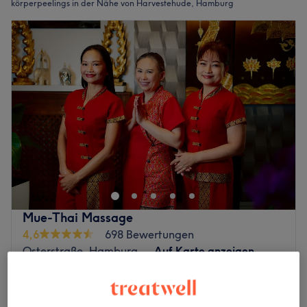
körperpeelings in der Nähe von Harvestehude, Hamburg
Mue-Thai Massage
4,6
698 Bewertungen
Osterstraße, Hamburg
Auf Karte anzeigen
Peeling Massage
69 €
1 Std.
Schnellansicht Saloninfos