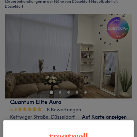
körperbehandlungen in der Nähe von Düsseldorf Hauptbahnhof,
Düsseldorf
Quantum Elite Aura
5,0
8 Bewertungen
Kettwiger Straße, Düsseldorf
Auf Karte anzeigen
Nebenzeiten
ab
42 €
Bioenenergy