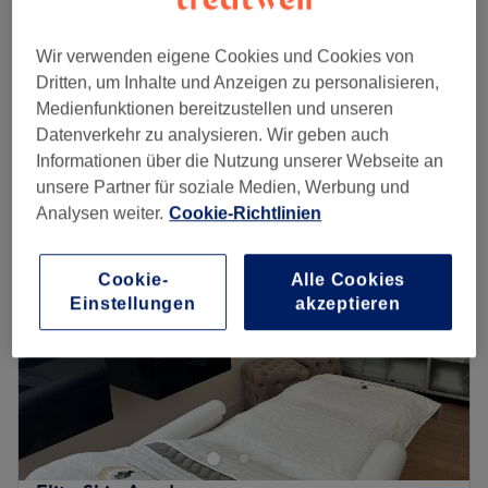
45 Min.
Spare bis zu 30%
Access Body Prozesse
Wir verwenden eigene Cookies und Cookies von
120 €
1 Std.
Dritten, um Inhalte und Anzeigen zu personalisieren,
Schnellansicht Saloninfos
Medienfunktionen bereitzustellen und unseren
Datenverkehr zu analysieren. Wir geben auch
Informationen über die Nutzung unserer Webseite an
Montag
Geschlossen
unsere Partner für soziale Medien, Werbung und
Dienstag
10:00
–
19:00
Analysen weiter.
Cookie-Richtlinien
Mittwoch
10:00
–
19:00
Donnerstag
11:00
–
19:00
Freitag
10:00
–
19:00
Cookie-
Alle Cookies
Samstag
Geschlossen
Einstellungen
akzeptieren
Sonntag
Geschlossen
Im Kosmetikstudio von Ayla Gük im Herzen von Düsseldorf
dreht sich alles um Schönheit, Wohlbefinden und innere
Balance. Mit einem besonderen Angebot aus Reiki,
energetischen Behandlungen und wohltuenden
Gesichtsbehandlungen schafft das Studio eine Oase der