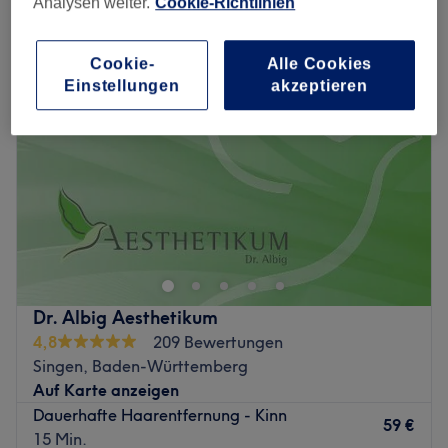
Analysen weiter.
Cookie-Richtlinien
ipl - dauerhafte haarentfernung in Singen, Baden-Württemberg
Cookie-
Alle Cookies
Einstellungen
akzeptieren
Dr. Albig Aesthetikum
4,8
209 Bewertungen
Singen, Baden-Württemberg
Auf Karte anzeigen
Dauerhafte Haarentfernung - Kinn
59 €
15 Min.