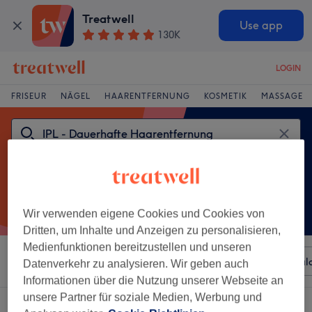
Treatwell
Use app
130K
LOGIN
FRISEUR
NÄGEL
HAARENTFERNUNG
KOSMETIK
MASSAGE
Wir verwenden eigene Cookies und Cookies von
Dritten, um Inhalte und Anzeigen zu personalisieren,
Medienfunktionen bereitzustellen und unseren
Sortieren nach
Beliebiger Preis
Besonderheiten
Sal
Datenverkehr zu analysieren. Wir geben auch
Informationen über die Nutzung unserer Webseite an
unsere Partner für soziale Medien, Werbung und
Ein Salon, der anbietet: