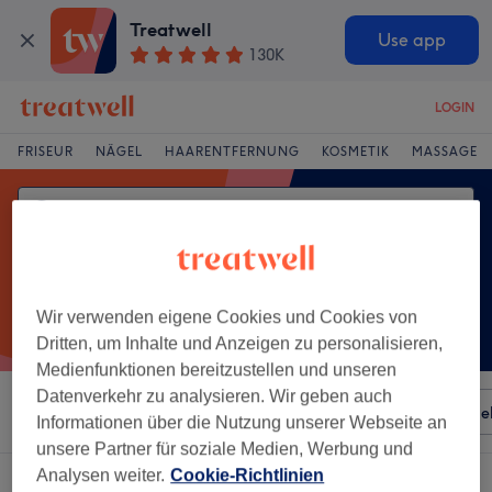
Treatwell
Use app
130K
LOGIN
FRISEUR
NÄGEL
HAARENTFERNUNG
KOSMETIK
MASSAGE
Wir verwenden eigene Cookies und Cookies von
Dritten, um Inhalte und Anzeigen zu personalisieren,
Medienfunktionen bereitzustellen und unseren
Datenverkehr zu analysieren. Wir geben auch
Sortieren nach
Besonderheiten
Salons
Expressange
Informationen über die Nutzung unserer Webseite an
unsere Partner für soziale Medien, Werbung und
Analysen weiter.
Cookie-Richtlinien
Ein Salon, der anbietet: