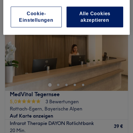
infrarotbehandlung in Rottach-Egern, Bayerische Alpen
Cookie-
Alle Cookies
Einstellungen
akzeptieren
MedVital Tegernsee
5,0
3 Bewertungen
Rottach-Egern, Bayerische Alpen
Auf Karte anzeigen
Infrarot Therapie DAYON Rotlichtbank
39 €
20 Min.