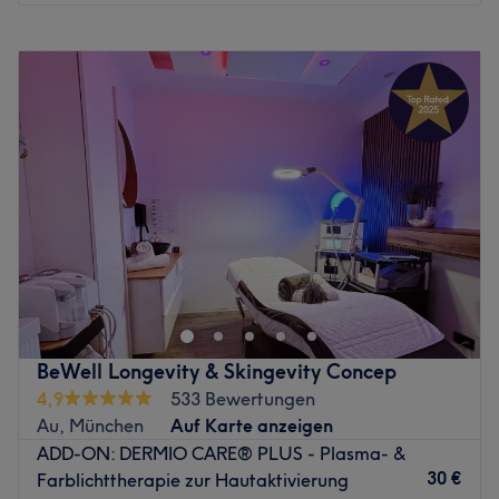
Montag
10:00
–
20:00
Dienstag
10:00
–
20:00
Mittwoch
10:00
–
20:00
Donnerstag
10:00
–
20:00
Freitag
10:00
–
20:00
Samstag
10:00
–
14:00
Sonntag
Geschlossen
Der Beauty-Salon Ladydream Beauty steht für
hochwertige Kosmetikbehandlungen in stilvoller
Atmosphäre. Kundinnen erwarten hier professionelle
Treatments – von Gesichtsbehandlungen über Wimpern-
und Brow-Styling bis hin zur dauerhaften
BeWell Longevity & Skingevity Concep
Haarentfernung. Das Studio überzeugt mit persönlicher
4,9
533 Bewertungen
Beratung, moderner Beauty-Expertise und einer
Au, München
Auf Karte anzeigen
Wohlfühlumgebung, in der Schönheit und Entspannung
ADD-ON: DERMIO CARE® PLUS - Plasma- &
perfekt zusammenkommen.
30 €
Farblichttherapie zur Hautaktivierung