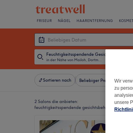
FRISEUR
NÄGEL
HAARENTFERNUNG
KOSMET
Feuchtigkeitsspendende Gesichtsbehandlu
in der Nähe von Mailoh, Dortmund
・
Beliebiges D
Sortieren nach
Beliebiger Preis
Besonde
Wir verw
zu perso
analysie
2 Salons die anbieten:
unsere P
feuchtigkeitsspendende gesichtsbehandlung in d
Richtlin
Beauty
5,0