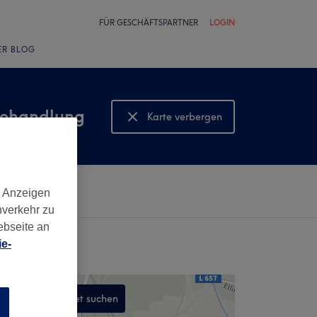
FÜR GESCHÄFTSPARTNER
LOGIN
ER BLOG
behandlung
Karte verbergen
Karte anzeigen
d Anzeigen
nverkehr zu
ebseite an
e-
In diesem Gebiet suchen
n