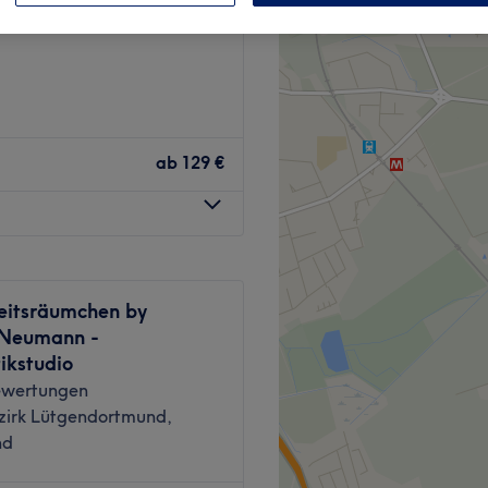
 Dortmund
ab
129 €
eitsräumchen by
Neumann -
ikstudio
ewertungen
zirk Lütgendortmund,
nd
nd, Huckarde, bietet neben