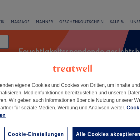
IK
MASSAGE
MÄNNER
GESCHENKGUTSCHEIN
SALE %
UNS
Feuchtigkeitsspendende gesichts
ng
atum
rheiten
Salons
Expressangebote
Bewertung
enden eigene Cookies und Cookies von Dritten, um Inhalte un
nalisieren, Medienfunktionen bereitzustellen und unseren Date
ren. Wir geben auch Informationen über die Nutzung unserer W
artner für soziale Medien, Werbung und Analysen weiter.
Cooki
er Nähe von Mailoh, Dortmund
ien
+
 & Laser House
Cookie-Einstellungen
Alle Cookies akzeptiere
213 Bewertungen
−