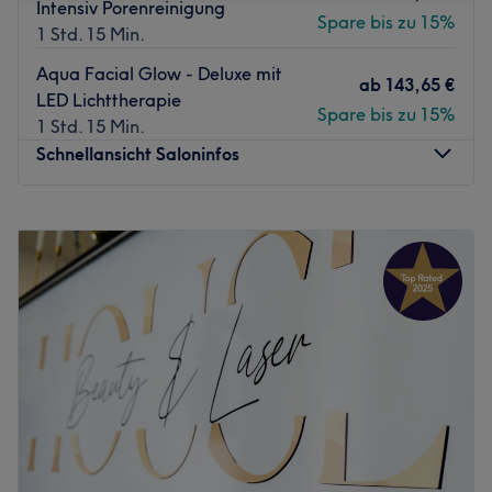
Intensiv Porenreinigung
Spare bis zu 15%
1 Std. 15 Min.
Aqua Facial Glow - Deluxe mit
ab
143,65 €
LED Lichttherapie
Spare bis zu 15%
1 Std. 15 Min.
Schnellansicht Saloninfos
Montag
11:00
–
18:30
Dienstag
Geschlossen
Mittwoch
Geschlossen
Donnerstag
11:00
–
18:30
Freitag
11:00
–
18:30
Samstag
Geschlossen
Sonntag
Geschlossen
SUNABEL COSMETICS ist ein modernes Kosmetikstudio in
Dortmund, spezialisiert auf professionelle
Gesichtsbehandlungen, Aquafacial, Green Peel®,