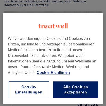
feuchtigkeitsspendende gesichtsbehandlung in der Nähe von
Stadtbezirk Huckarde, Dortmund
Wir verwenden eigene Cookies und Cookies von
Dritten, um Inhalte und Anzeigen zu personalisieren,
Medienfunktionen bereitzustellen und unseren
Datenverkehr zu analysieren. Wir geben auch
Informationen über die Nutzung unserer Webseite an
unsere Partner für soziale Medien, Werbung und
Analysen weiter.
Cookie-Richtlinien
Sunabel Cosmetics
4,9
181 Bewertungen
Cookie-
Alle Cookies
Kirchlinde, Dortmund
Auf Karte anzeigen
Einstellungen
akzeptieren
Last Minute und Nebenzeiten
Aqua Facial Glow Premium -
ab
131,75 €