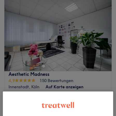
Aesthetic Madness
4,9
150 Bewertungen
Innenstadt, Köln
Auf Karte anzeigen
69 €
Gesichtsbehandlung - Aquafacial
50 Min.
99 €
Schnellansicht Saloninfos