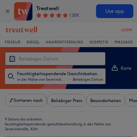
Treatwell
Use app
130K
LOGIN
FRISEUR
NÄGEL
HAARENTFERNUNG
KOSMETIK
MASSAGE
Karte
Feuchtigkeitsspendende Gesichtsbehandlung
Liste
in der Nähe von Severinstraße, Köln
・
Beliebiges Datum
Sortieren nach
Beliebiger Preis
Besonderheiten
Mar
9 Salons die anbieten:
feuchtigkeitsspendende gesichtsbehandlung in der Nähe von
Severinstraße, Köln