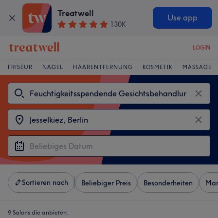
Treatwell
Use app
130K
LOGIN
FRISEUR
NÄGEL
HAARENTFERNUNG
KOSMETIK
MASSAGE
Sortieren nach
Beliebiger Preis
Besonderheiten
Mar
9 Salons die anbieten: