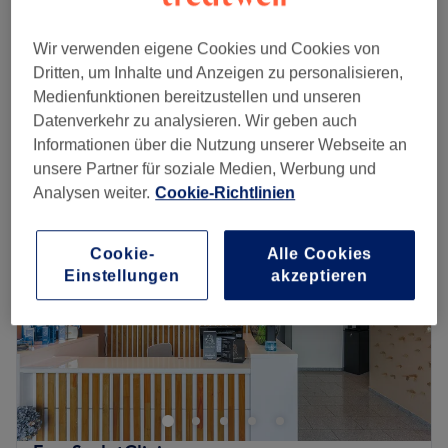
Gesichtsbehandlung - Aquafacial mit
129 €
Radiofrequenz
Wir verwenden eigene Cookies und Cookies von
1 Std. 20 Min.
Dritten, um Inhalte und Anzeigen zu personalisieren,
Schnellansicht Saloninfos
Medienfunktionen bereitzustellen und unseren
Datenverkehr zu analysieren. Wir geben auch
Informationen über die Nutzung unserer Webseite an
Montag
10:00
–
18:00
unsere Partner für soziale Medien, Werbung und
Dienstag
10:00
–
18:00
Analysen weiter.
Cookie-Richtlinien
Mittwoch
10:00
–
18:00
Donnerstag
10:00
–
20:00
Freitag
10:00
–
20:00
Cookie-
Alle Cookies
Samstag
10:00
–
20:00
Einstellungen
akzeptieren
Sonntag
Geschlossen
Willkommen bei Bebek Beauty & Kosmetik in Wilmersdorf!
Dieser Salon bietet eine breite Palette an hochwertigen
Dienstleistungen wie Permanent Make-up,
Gesichtsbehandlungen und dauerhafte Haarentfernung.
Lass dich verwöhnen und entdecke deine natürliche