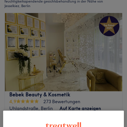
feuchtigkeitsspendende gesichtsbehandlung in der Nähe von
Jesselkiez, Berlin
Bebek Beauty & Kosmetik
4,9
273 Bewertungen
Uhlandstraße, Berlin
Auf Karte anzeigen
99 €
Aquafacial
1 Std.
109 €