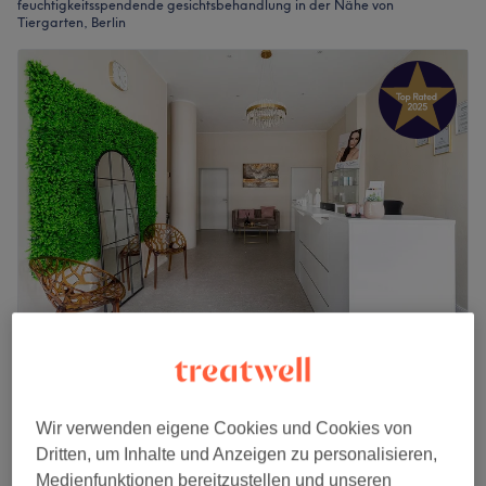
feuchtigkeitsspendende gesichtsbehandlung in der Nähe von
Tiergarten, Berlin
MeDi Beauty
5,0
499 Bewertungen
Tiergarten, Berlin
Auf Karte anzeigen
Wir verwenden eigene Cookies und Cookies von
Gesichtsbehandlung - Aquafacial mit
99 €
Dritten, um Inhalte und Anzeigen zu personalisieren,
Ausreinigung
119 €
Medienfunktionen bereitzustellen und unseren