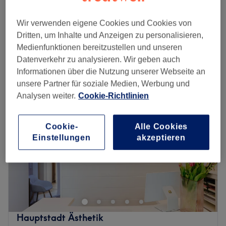
80 €
Gesichtsbehandlung - Aquafacial
Wir verwenden eigene Cookies und Cookies von
1 Std.
95 €
Dritten, um Inhalte und Anzeigen zu personalisieren,
Schnellansicht Saloninfos
Medienfunktionen bereitzustellen und unseren
Datenverkehr zu analysieren. Wir geben auch
Montag
10:00
–
18:00
Informationen über die Nutzung unserer Webseite an
Dienstag
11:30
–
18:00
unsere Partner für soziale Medien, Werbung und
Mittwoch
10:00
–
18:00
Analysen weiter.
Cookie-Richtlinien
Donnerstag
11:00
–
18:00
Freitag
11:30
–
18:00
Samstag
11:00
–
17:00
Cookie-
Alle Cookies
Einstellungen
akzeptieren
Sonntag
Geschlossen
Hi, ich bin Ayah von Aurora Beauty!
✨
Willkommen in meinem Kosmetikstudio im Herzen von
Friedrichshain
, wo Schönheit und Wohlbefinden an erster
Stelle stehen. Bei
Aurora Beauty
bieten wir dir
hochwertige Behandlungen für ein strahlendes Aussehen
Hauptstadt Ästhetik