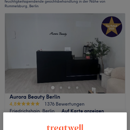
feuchtigkeitsspendende gesichtsbehandlung in der Nähe von
Rummelsburg, Berlin
Aurora Beauty Berlin
4,8
1376 Bewertungen
Friedrichshain, Berlin
Auf Karte anzeigen
155 €
Glow Boost- Aquafacial + Microneedling
1 Std. 45 Min.
194 €