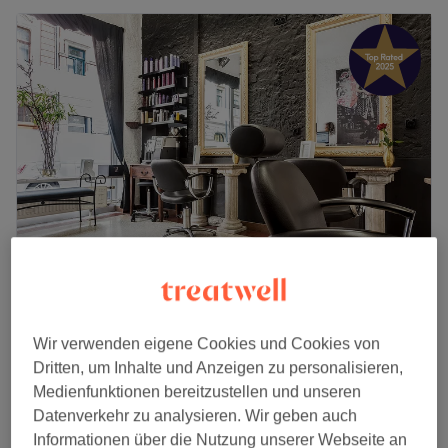
Le Salon Janette Meinl
4,9
783 Bewertungen
Wir verwenden eigene Cookies und Cookies von
Altstadt-Nord, Köln
Auf Karte anzeigen
Dritten, um Inhalte und Anzeigen zu personalisieren,
Damen - Braut- & Gala-Frisuren
ab
85 €
Medienfunktionen bereitzustellen und unseren
1 Std. 30 Min. - 2 Std.
Datenverkehr zu analysieren. Wir geben auch
Schnellansicht Saloninfos
Informationen über die Nutzung unserer Webseite an