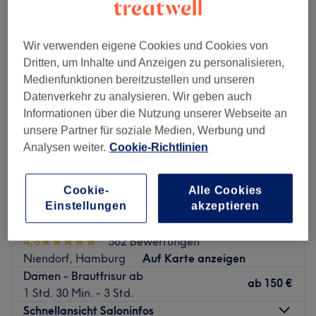
hochzeitsfrisuren in der Nähe von Fuhlsbüttel, Hamburg
Wir verwenden eigene Cookies und Cookies von
Dritten, um Inhalte und Anzeigen zu personalisieren,
Medienfunktionen bereitzustellen und unseren
Datenverkehr zu analysieren. Wir geben auch
Informationen über die Nutzung unserer Webseite an
unsere Partner für soziale Medien, Werbung und
Analysen weiter.
Cookie-Richtlinien
Cookie-
Alle Cookies
Einstellungen
akzeptieren
Nastaran Salon
4,8
562 Bewertungen
Niendorf, Hamburg
Auf Karte anzeigen
Damen - Brautfrisur ab
ab
150 €
1 Std. 30 Min. - 3 Std.
Schnellansicht Saloninfos