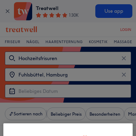
Treatwell
Use app
130K
LOGIN
FRISEUR
NÄGEL
HAARENTFERNUNG
KOSMETIK
MASSAGE
Sortieren nach
Beliebiger Preis
Besonderheiten
Mar
4 Salons die anbieten: