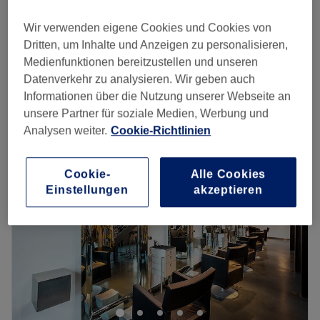
Dry Haircut & Beard
35 €
45 Min.
Wir verwenden eigene Cookies und Cookies von
Beard
Dritten, um Inhalte und Anzeigen zu personalisieren,
20 €
30 Min.
Medienfunktionen bereitzustellen und unseren
Schnellansicht Saloninfos
Datenverkehr zu analysieren. Wir geben auch
Informationen über die Nutzung unserer Webseite an
unsere Partner für soziale Medien, Werbung und
Montag
10:00
–
19:00
Analysen weiter.
Cookie-Richtlinien
Dienstag
10:00
–
19:00
Mittwoch
10:00
–
19:00
Donnerstag
10:00
–
19:00
Cookie-
Alle Cookies
Freitag
10:00
–
19:00
Einstellungen
akzeptieren
Samstag
10:00
–
19:00
Sonntag
Geschlossen
Willkommen bei Tassos by Imperial Haircuts & Grooming
in Offenbach, deinem top Herrenfriseur im Zentrum der
Stadt. Überzeuge dich selbst und buche deinen Termin
direkt und unkompliziert über die Treatwell-App mit