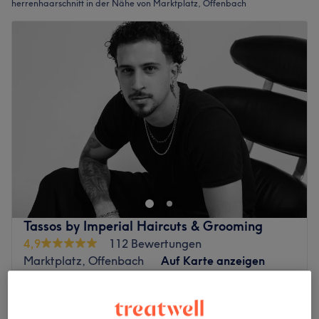
herrenhaarschnitt in der Nähe von Marktplatz, Offenbach
Tassos by Imperial Haircuts & Grooming
4,9
112 Bewertungen
Marktplatz, Offenbach
Auf Karte anzeigen
Haircut
35 €
40 Min.