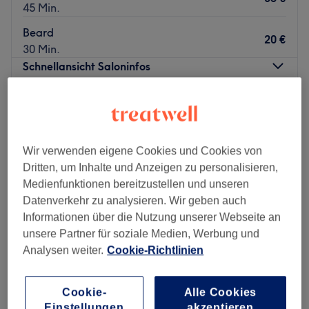
45 Min.
Beard
20 €
30 Min.
Schnellansicht Saloninfos
Montag
10:00
–
19:00
Dienstag
10:00
–
19:00
Mittwoch
10:00
–
19:00
Wir verwenden eigene Cookies und Cookies von
Donnerstag
10:00
–
19:00
Dritten, um Inhalte und Anzeigen zu personalisieren,
Freitag
10:00
–
19:00
Medienfunktionen bereitzustellen und unseren
Samstag
10:00
–
19:00
Datenverkehr zu analysieren. Wir geben auch
Sonntag
Geschlossen
Informationen über die Nutzung unserer Webseite an
unsere Partner für soziale Medien, Werbung und
Willkommen bei Tassos by Imperial Haircuts & Grooming
Analysen weiter.
Cookie-Richtlinien
in Offenbach, deinem top Herrenfriseur im Zentrum der
Stadt. Überzeuge dich selbst und buche deinen Termin
direkt und unkompliziert über die Treatwell-App mit
Cookie-
Alle Cookies
sofortiger Buchungsbestätigung.
Einstellungen
akzeptieren