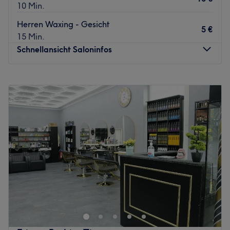
10 Min.
Herren Waxing - Gesicht
5 €
15 Min.
Schnellansicht Saloninfos
Montag
09:30
–
20:00
Dienstag
09:30
–
20:00
Mittwoch
09:30
–
20:00
Donnerstag
09:30
–
20:00
Freitag
09:30
–
20:00
Samstag
09:30
–
19:00
Sonntag
Geschlossen
Neben klassischen Barber Services bietet dir der AB
Barbershop in Berlin, Mahlsdorf auch Beauty Treatments
wie Balayage, Tönungen oder Haarverlängerungen. Auch
wenn du dir einfach nur mal wieder einen neuen
Haarschnitt gönnen möchtest, bist du hier an der