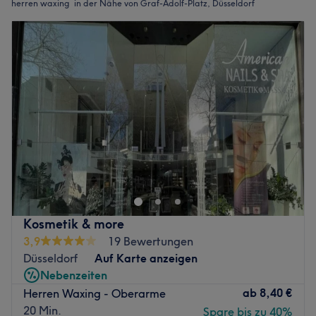
herren waxing in der Nähe von Graf-Adolf-Platz, Düsseldorf
Kosmetik & more
3,9
19 Bewertungen
Düsseldorf
Auf Karte anzeigen
Nebenzeiten
ab
8,40 €
Herren Waxing - Oberarme
20 Min.
Spare bis zu 40%