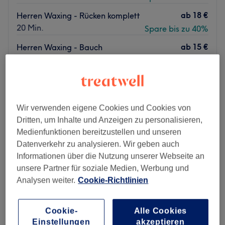
ab
18 €
Herren Waxing - Rücken komplett
20 Min.
Spare bis zu 40%
ab
15 €
Herren Waxing - Bauch
20 Min.
Spare bis zu 40%
Schnellansicht Saloninfos
Montag
14:00
–
18:00
Wir verwenden eigene Cookies und Cookies von
Dienstag
14:00
–
18:00
Dritten, um Inhalte und Anzeigen zu personalisieren,
Mittwoch
14:00
–
18:00
Medienfunktionen bereitzustellen und unseren
Donnerstag
14:00
–
18:00
Datenverkehr zu analysieren. Wir geben auch
Freitag
14:00
–
18:00
Informationen über die Nutzung unserer Webseite an
Samstag
14:00
–
18:00
unsere Partner für soziale Medien, Werbung und
Sonntag
Geschlossen
Analysen weiter.
Cookie-Richtlinien
Bei Kosmetik & Mehr Düsseldorf hier dreht sich alles um
deine Schönheit und dein Wohlbefinden. Mit einer breiten
Cookie-
Alle Cookies
Palette an Dienstleistungen, die von
Einstellungen
akzeptieren