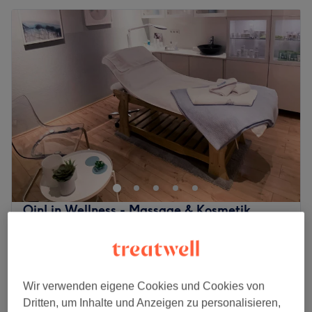
QinLin Wellness - Massage & Kosmetik
4,8
615 Bewertungen
Stadtmitte, Düsseldorf
Auf Karte anzeigen
Waxing - Nase
15 €
10 Min.
Wir verwenden eigene Cookies und Cookies von
Waxing - Ohren
Dritten, um Inhalte und Anzeigen zu personalisieren,
15 €