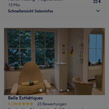
22 €
Produkte und Produktmarken: Kevin Murphy, Ghd, Great
15 Min.
Lengths, Cellophanes, K18
Schnellansicht Saloninfos
Extras: Unheimlich guter Kaffee aus der Barista-
Siebträger-Maschine aus Mailand.
Montag
10:00
–
19:00
Zurück zur Salonansicht
Dienstag
10:00
–
19:00
Mittwoch
10:00
–
19:00
Donnerstag
10:00
–
19:00
Freitag
10:00
–
19:00
Samstag
10:00
–
14:00
Sonntag
Geschlossen
In Joys Brazilian Waxing Studio auf der Friedrichstraße in
Düsseldorf (im Lasomed) findest du nicht nur Profis für
Haarentfernung mittels Waxing, sondern vor allem
Experten in Sachen glatter und gepflegter Haut. Buche
dir jetzt deinen Wunschtermin bequem online über
Belle Esthétiques
Treatwell und sag deinen ungeliebten Haaren Lebewohl!
5,0
23 Bewertungen