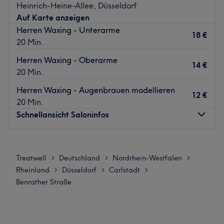
Heinrich-Heine-Allee, Düsseldorf
individuell zusammen. Head &Feet Spa, Hijama
Auf Karte anzeigen
(Schröpfen), Massage, Russische Maniküre und Pediküre,
Herren Waxing - Unterarme
Anti-Aging, Aquafacial, Microneedling, Brown&Lashes
18 €
20 Min.
und vieles mehr... Lasse dich auf eine einzigartige Weise
verzaubern. Die Magie entsteht, wo Schönheit und Seele
Herren Waxing - Oberarme
14 €
sich begegnen.
20 Min.
Zurück zur Salonansicht
Herren Waxing - Augenbrauen modellieren
12 €
20 Min.
Schnellansicht Saloninfos
Montag
10:00
–
16:00
Dienstag
Geschlossen
Treatwell
Deutschland
Nordrhein-Westfalen
>
>
>
Mittwoch
10:00
–
16:00
Rheinland
Düsseldorf
Carlstadt
>
>
>
Donnerstag
Geschlossen
Benrather Straße
Freitag
10:00
–
16:00
Samstag
Geschlossen
Sonntag
Geschlossen