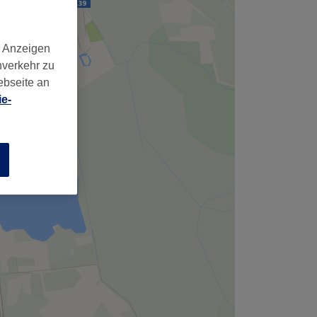
d Anzeigen
nverkehr zu
ebseite an
e-
n