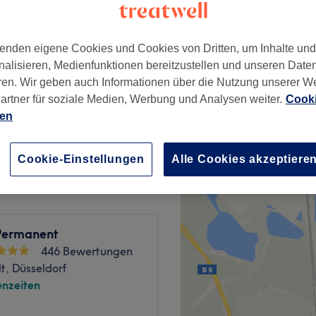
rt, Düsseldorf
enden eigene Cookies und Cookies von Dritten, um Inhalte un
nalisieren, Medienfunktionen bereitzustellen und unseren Date
ren. Wir geben auch Informationen über die Nutzung unserer W
39 €
artner für soziale Medien, Werbung und Analysen weiter.
Cooki
49 €
ien
89 €
agen
99 €
Cookie-Einstellungen
Alle Cookies akzeptiere
Permanent
446 Bewertungen
t, Düsseldorf
nzeiten