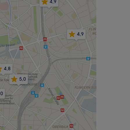
4,9
4,9
4,8
5,0
,0