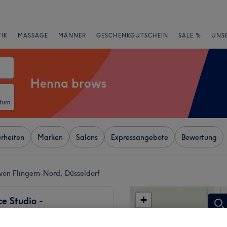
IK
MASSAGE
MÄNNER
GESCHENKGUTSCHEIN
SALE %
UNS
Henna brows
atum
rheiten
Marken
Salons
Expressangebote
Bewertung
von Flingern-Nord, Düsseldorf
+
e Studio -
straße
−
641 Bewertungen