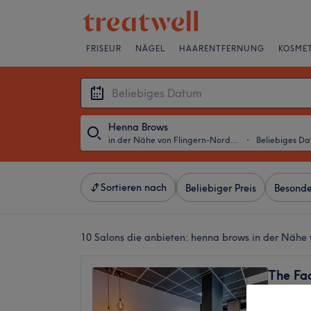
FRISEUR
NÄGEL
HAARENTFERNUNG
KOSMET
Henna Brows
in der Nähe von Flingern-Nord, Düsseldorf
・
Beliebiges D
Sortieren nach
Beliebiger Preis
Besonde
10 Salons die anbieten:
henna brows in der Nähe 
The Fac
Moltke
4,8