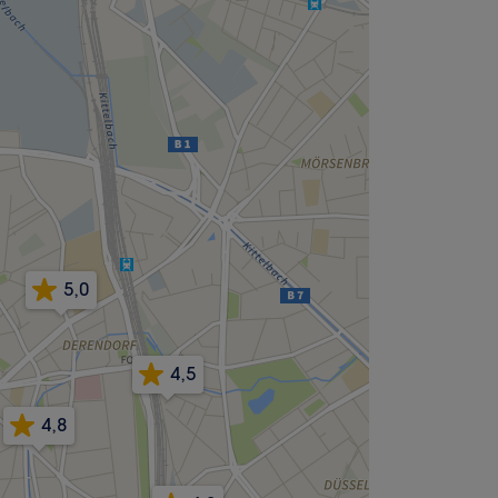
5,0
4,5
4,8