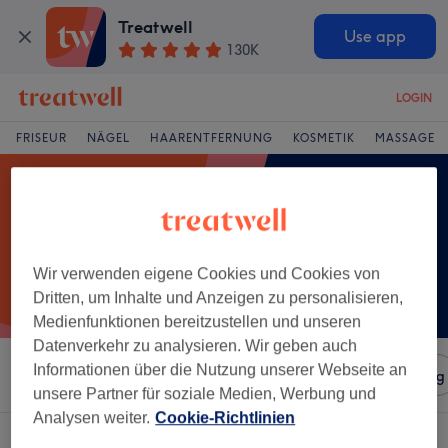
Treatwell
Use app
130K
LOGIN
FRISEUR
NÄGEL
HAARENTFERNUNG
KOSMETIK
MASSAGE
Wir verwenden eigene Cookies und Cookies von
Dritten, um Inhalte und Anzeigen zu personalisieren,
Medienfunktionen bereitzustellen und unseren
Datenverkehr zu analysieren. Wir geben auch
Informationen über die Nutzung unserer Webseite an
Sortieren nach
Salons
Expressangebote
Bewertung
unsere Partner für soziale Medien, Werbung und
Analysen weiter.
Cookie-Richtlinien