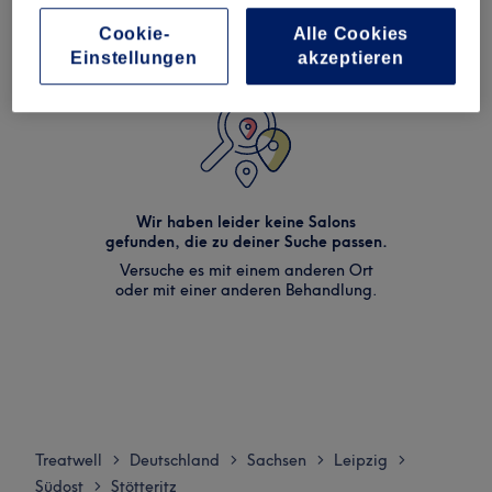
Cookie-
Alle Cookies
Einstellungen
akzeptieren
Wir haben leider keine Salons
gefunden, die zu deiner Suche passen.
Versuche es mit einem anderen Ort
oder mit einer anderen Behandlung.
Treatwell
Deutschland
Sachsen
Leipzig
>
>
>
>
Südost
Stötteritz
>