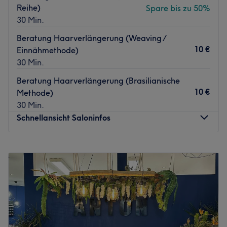
Reihe)
Spare bis zu 50%
30 Min.
Beratung Haarverlängerung (Weaving /
10 €
Einnähmethode)
30 Min.
Beratung Haarverlängerung (Brasilianische
10 €
Methode)
30 Min.
Schnellansicht Saloninfos
Montag
10:00
–
20:00
Dienstag
10:00
–
20:00
Mittwoch
10:00
–
20:00
Donnerstag
10:00
–
20:00
Freitag
10:00
–
20:00
Samstag
10:00
–
20:00
Sonntag
Geschlossen