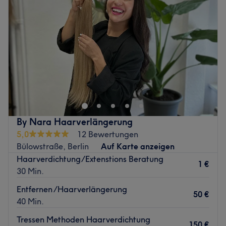
Donnerstag
11:00
–
20:00
Produkte und Produktmarken: Hochwertige Produkte
Freitag
11:00
–
19:00
Extras: Kostenlose Getränke, kostenloses W-LAN, keine
Samstag
11:00
–
18:00
Haustiere erlaubt
Sonntag
Geschlossen
Zurück zur Salonansicht
Zurück zur Salonansicht
By Nara Haarverlängerung
5,0
12 Bewertungen
Bülowstraße, Berlin
Auf Karte anzeigen
Haarverdichtung/Extenstions Beratung
1 €
30 Min.
Entfernen /Haarverlängerung
50 €
40 Min.
Tressen Methoden Haarverdichtung
150 €