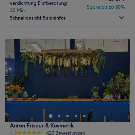
verdichtung Erstberatung
Haarschnitte, Colorationen, Dauerwellen und Make-Ups.
Spare bis zu 50%
30 Min.
Für den stimmigen Gesamtlook gibt es hier zu Beginn
Schnellansicht Saloninfos
eines jeden Besuches eine eingehende Farb- und
Typberatung.
Montag
09:00
–
20:00
Zurück zur Salonansicht
Dienstag
09:00
–
20:00
Mittwoch
09:00
–
20:00
Donnerstag
09:00
–
20:00
Freitag
09:00
–
20:00
Samstag
09:00
–
17:00
Sonntag
Geschlossen
In dem wunderschön designten Friseursalon Said Rubaii
in Berlin, im lebendigen Stadtteil Mitte am
Alexanderplatz, steht die individuelle Schönheit ganz im
Mittelpunkt. Das Team kreiert mit handwerklicher
Präzision, Leidenschaft und Ehrlichkeit moderne sowie
Anton Friseur & Kosmetik
tragbare Schnitte, die perfekt zu der Persönlichkeit
4,8
420 Bewertungen