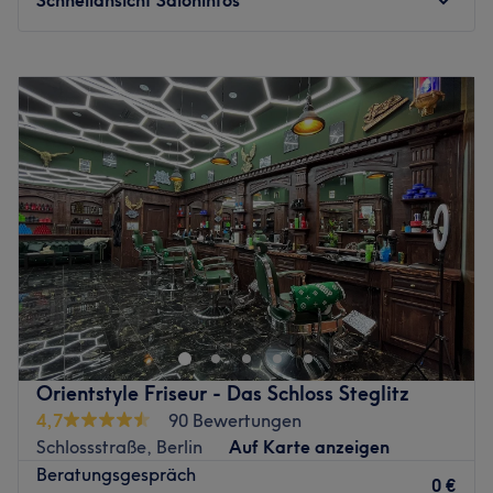
Montag
10:00
–
20:00
Dienstag
10:00
–
20:00
Mittwoch
10:00
–
20:00
Donnerstag
10:00
–
20:00
Freitag
10:00
–
20:00
Samstag
10:00
–
17:00
Sonntag
Geschlossen
Hat auch deine Frisur den richtigen Swag? Falls nicht,
dann lohnt sich ein Besuch beim trendigen Friseur Swag -
Hair Studio im Berliner Familienkiez Prenzlauer Berg.
Mach dir selbst einen Eindruck davon. Den passenden
Termin findest du bequem online mit Treatwell!
Orientstyle Friseur - Das Schloss Steglitz
4,7
90 Bewertungen
Prenzelberg ist nicht nur ein Bezirk für Familien – auch
Schlossstraße, Berlin
Auf Karte anzeigen
stilbewusste, junge Leute wissen um die Vorzüge des
Beratungsgespräch
bekannten Berliner Bezirks. Das spiegelt der Salon des
0 €