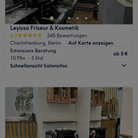
öffnen und einem ungeahnte Möglichkeiten bieten, doch
muss vorher eine ausführliche Beratung stattfinden, damit
du mit deinen Haaren zufrieden sein kannst. In Berlin
Wilmersdorf befindet sich der Salon Christopher Thieben
Leyissa Friseur & Kosmetik
Friseurmeister, wo man dir tolle Kurz- oder
4,9
245 Bewertungen
Langhaarschnitte sowie Stylings zaubert. Wenn du
Charlottenburg, Berlin
Auf Karte anzeigen
möchtest, kannst du gerne vorbeikommen und deinen
Extensions Beratung
persönlichen Termin ganz einfach online oder per App mit
ab
5 €
10 Min. - 3 Std.
Treatwell buchen.
Schnellansicht Saloninfos
In diesem edlen und in dunklen Tönen gehaltenen neuen
Spot im Berliner Westen kannst du dich bei einem Glas
Montag
Geschlossen
Gin, Wein oder Wasser und Kaffee entspannt
Dienstag
10:00
–
20:00
zurücklehnen und deinen Haaren dem Stylisten
Mittwoch
10:00
–
20:00
anvertrauen. Hier setzt man all deine Frisurenwünsche
Donnerstag
10:00
–
20:00
gekonnt um und verwendet dabei hochwertige Produkte
Freitag
10:00
–
20:00
von Kevin Murphy und Great Lenghts, wodurch deine
Samstag
10:00
–
19:00
Haare in neuem Glanz erstrahlen. Worauf wartest du
Sonntag
Geschlossen
noch? Komm vorbei!