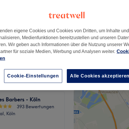
öln
enden eigene Cookies und Cookies von Dritten, um Inhalte un
nalisieren, Medienfunktionen bereitzustellen und unseren Date
16 €
ren. Wir geben auch Informationen über die Nutzung unserer W
artner für soziale Medien, Werbung und Analysen weiter.
Cooki
ien
16 €
Cookie-Einstellungen
Alle Cookies akzeptiere
s Barbers - Köln
393 Bewertungen
l, Köln