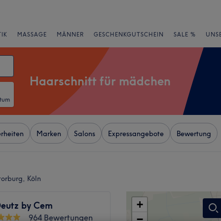
IK
MASSAGE
MÄNNER
GESCHENKGUTSCHEIN
SALE %
UNS
Haarschnitt für mädchen
atum
rheiten
Marken
Salons
Expressangebote
Bewertung
torburg, Köln
+
Deutz by Cem
964 Bewertungen
−