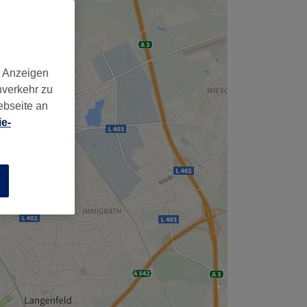
,
d Anzeigen
nverkehr zu
ebseite an
e-
n