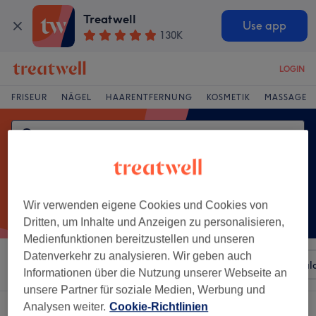
Treatwell
Use app
130K
LOGIN
FRISEUR
NÄGEL
HAARENTFERNUNG
KOSMETIK
MASSAGE
Wir verwenden eigene Cookies und Cookies von
Dritten, um Inhalte und Anzeigen zu personalisieren,
Medienfunktionen bereitzustellen und unseren
Datenverkehr zu analysieren. Wir geben auch
Sortieren nach
Beliebiger Preis
Besonderheiten
Sal
Informationen über die Nutzung unserer Webseite an
unsere Partner für soziale Medien, Werbung und
Analysen weiter.
Cookie-Richtlinien
Ein Salon, der anbietet: