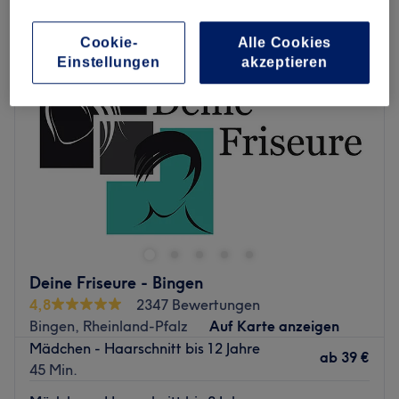
haarschnitt für mädchen in Bingen, Rheinland-Pfalz
Cookie-
Alle Cookies
Einstellungen
akzeptieren
Deine Friseure - Bingen
4,8
2347 Bewertungen
Bingen, Rheinland-Pfalz
Auf Karte anzeigen
Mädchen - Haarschnitt bis 12 Jahre
ab
39 €
45 Min.