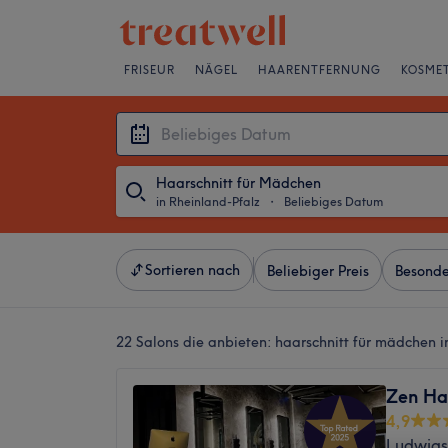
FRISEUR
NÄGEL
HAARENTFERNUNG
KOSMET
Haarschnitt für Mädchen
in Rheinland-Pfalz
・
Beliebiges Datum
Sortieren nach
Beliebiger Preis
Besonde
22 Salons die anbieten:
haarschnitt für mädchen i
Zen Ha
4,9
Ludwigs