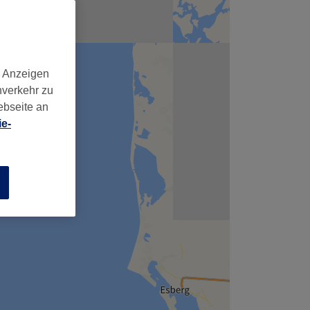
d Anzeigen
nverkehr zu
ebseite an
e-
n