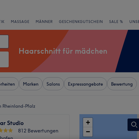
IK
MASSAGE
MÄNNER
GESCHENKGUTSCHEIN
SALE %
UNS
Haarschnitt für mädchen
rheiten
Marken
Salons
Expressangebote
Bewertung
n Rheinland-Pfalz
+
ar Studio
812 Bewertungen
−
hafen