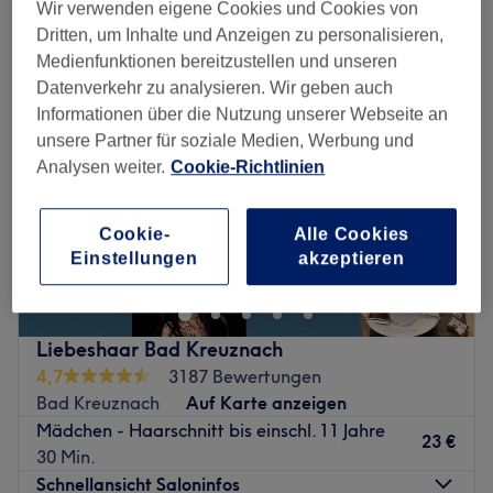
haarschnitt für mädchen in der Nähe von Bad Kreuznach
Wir verwenden eigene Cookies und Cookies von
Dritten, um Inhalte und Anzeigen zu personalisieren,
Medienfunktionen bereitzustellen und unseren
Datenverkehr zu analysieren. Wir geben auch
Informationen über die Nutzung unserer Webseite an
unsere Partner für soziale Medien, Werbung und
Analysen weiter.
Cookie-Richtlinien
Cookie-
Alle Cookies
Einstellungen
akzeptieren
Liebeshaar Bad Kreuznach
4,7
3187 Bewertungen
Bad Kreuznach
Auf Karte anzeigen
Mädchen - Haarschnitt bis einschl. 11 Jahre
23 €
30 Min.
Schnellansicht Saloninfos