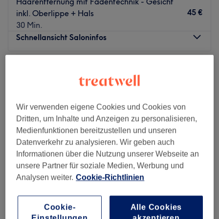
Haarentfernung mit Fadentechnik - Gesicht
45 €
inkl. Oberlippe + Hals
30 Min.
Schnellansicht Saloninfos
Montag
Geschlossen
Dienstag
10:00
–
18:00
Mittwoch
10:00
–
18:00
Donnerstag
10:00
–
18:00
Wir verwenden eigene Cookies und Cookies von
Freitag
10:00
–
18:00
Dritten, um Inhalte und Anzeigen zu personalisieren,
Samstag
10:00
–
14:00
Medienfunktionen bereitzustellen und unseren
Sonntag
Geschlossen
Datenverkehr zu analysieren. Wir geben auch
Informationen über die Nutzung unserer Webseite an
Genießen, entspannen und verwöhnen lassen - Im
unsere Partner für soziale Medien, Werbung und
Kosmetikstudio Yasmin-Beauty in Hamburg St.Georg
Analysen weiter.
Cookie-Richtlinien
kannst du genau das. Den Termin dafür buchst du dir
einfach und bequem mit Treatwell!
Cookie-
Alle Cookies
Genieße erstklassige Hot-Stone, oder Rückenmassagen,
Bella- Perfekte Schönheit
Einstellungen
akzeptieren