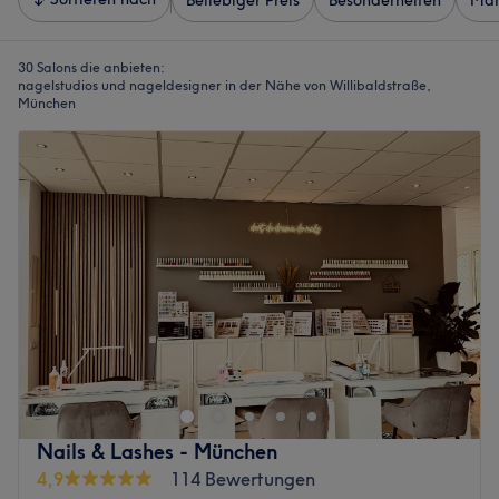
Beliebiger Preis
Besonderheiten
Mar
30 Salons die anbieten:
nagelstudios und nageldesigner in der Nähe von Willibaldstraße,
München
Nails & Lashes - München
4,9
114 Bewertungen