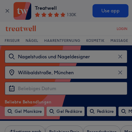
Treatwell
Use app
130K
LOGIN
FRISEUR
NÄGEL
HAARENTFERNUNG
KOSMETIK
MASSAGE
Beliebte Behandlungen
Gel Maniküre
Gel Pediküre
Pediküre
M
Sortieren nach