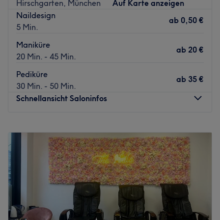
Hirschgarten, München
Auf Karte anzeigen
Naildesign
ab
0,50 €
5 Min.
Maniküre
ab
20 €
20 Min. - 45 Min.
Pediküre
ab
35 €
30 Min. - 50 Min.
Schnellansicht Saloninfos
Montag
09:00
–
19:00
Dienstag
09:00
–
19:00
Mittwoch
09:00
–
19:00
Donnerstag
09:00
–
19:00
Freitag
09:00
–
19:00
Samstag
09:00
–
16:00
Sonntag
Geschlossen
Umwerfende Nageldesigns und umfangreiche