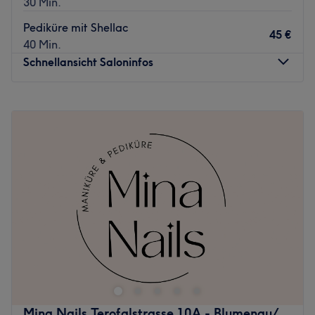
30 Min.
Service für dich zu finden.
Pediküre mit Shellac
45 €
Was uns an dem Salon gefällt:
40 Min.
Atmosphäre: Charmant, ruhig, sauber.
Schnellansicht Saloninfos
Expertise: Nageldesigns, Wimpernverlängerungen.
Extras: Kostenloses WLAN.
Montag
09:30
–
19:30
Zurück zur Salonansicht
Dienstag
09:30
–
19:30
Mittwoch
09:30
–
19:30
Donnerstag
09:30
–
19:30
Freitag
09:30
–
19:30
Samstag
09:30
–
19:30
Sonntag
Geschlossen
Móng tay được chăm sóc kỹ lưỡng, màu sắc rạng rỡ – tại
salon làm móng Milano Nails & Beauty ở Munich-Pasing,
bàn tay và bàn chân trở nên thực sự thu hút mọi ánh
nhìn. Không gian sáng sủa này mang đến vẻ đẹp, sự tỉ mỉ
và tư vấn cá nhân.
Mina Nails Terofalstrasse 10A - Blumenau/