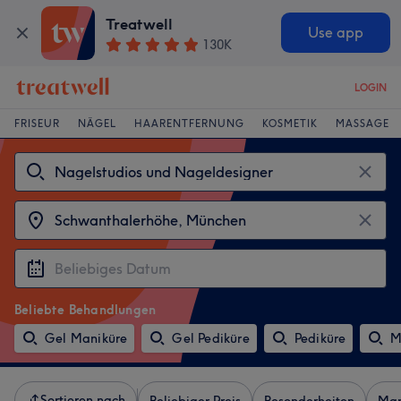
Treatwell
Use app
130K
LOGIN
FRISEUR
NÄGEL
HAARENTFERNUNG
KOSMETIK
MASSAGE
Beliebte Behandlungen
Gel Maniküre
Gel Pediküre
Pediküre
M
Sortieren nach