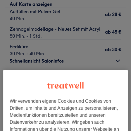
Auf Karte anzeigen
Auffüllen mit Pulver Gel
ab
28 €
40 Min.
Zehnagelmodellage - Neues Set mit Acryl
ab
45 €
50 Min. - 1 Std.
Pediküre
ab
30 €
30 Min. - 40 Min.
Schnellansicht Saloninfos
Montag
09:00
–
20:00
Dienstag
09:00
–
20:00
Mittwoch
09:00
–
20:00
Donnerstag
09:00
–
20:00
Wir verwenden eigene Cookies und Cookies von
Freitag
09:00
–
20:00
Dritten, um Inhalte und Anzeigen zu personalisieren,
Samstag
10:00
–
20:00
Medienfunktionen bereitzustellen und unseren
Sonntag
Geschlossen
Datenverkehr zu analysieren. Wir geben auch
Informationen über die Nutzung unserer Webseite an